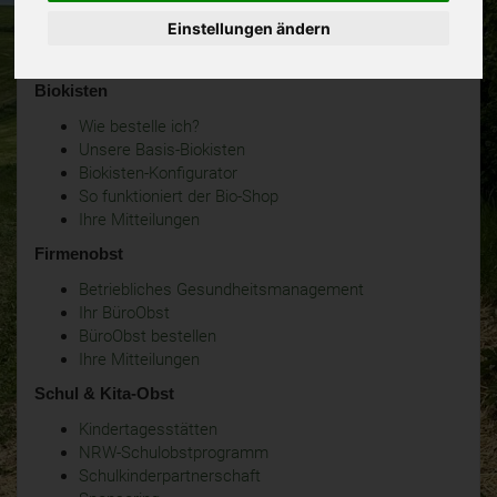
Einstellungen ändern
Biokisten
Wie bestelle ich?
Unsere Basis-Biokisten
Biokisten-Konfigurator
So funktioniert der Bio-Shop
Ihre Mitteilungen
Firmenobst
Betriebliches Gesundheitsmanagement
Ihr BüroObst
BüroObst bestellen
Ihre Mitteilungen
Schul & Kita-Obst
Kindertagesstätten
NRW-Schulobstprogramm
Schulkinderpartnerschaft