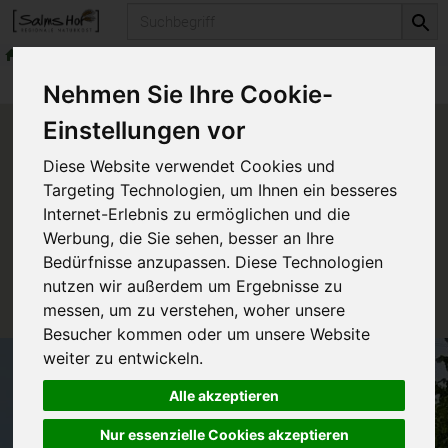
Produkt
frisches Obst, Früchte & Nüsse
Produkte
frisches Obst, Früchte & Nüsse
Nehmen Sie Ihre Cookie-
Einstellungen vor
Produkt "Cherimoya" nicht
Diese Website verwendet Cookies und
verfügbar.
Targeting Technologien, um Ihnen ein besseres
Internet-Erlebnis zu ermöglichen und die
Werbung, die Sie sehen, besser an Ihre
Das von Ihnen gesuchte Produkt ist leider zur Zeit
Bedürfnisse anzupassen. Diese Technologien
nicht verfügbar.
nutzen wir außerdem um Ergebnisse zu
messen, um zu verstehen, woher unsere
Besucher kommen oder um unsere Website
weiter zu entwickeln.
Alle akzeptieren
Nur essenzielle Cookies akzeptieren