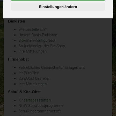
Einstellungen ändern
Biokisten
Wie bestelle ich?
Unsere Basis-Biokisten
Biokisten-Konfigurator
So funktioniert der Bio-Shop
Ihre Mitteilungen
Firmenobst
Betriebliches Gesundheitsmanagement
Ihr BüroObst
BüroObst bestellen
Ihre Mitteilungen
Schul & Kita-Obst
Kindertagesstätten
NRW-Schulobstprogramm
Schulkinderpartnerschaft