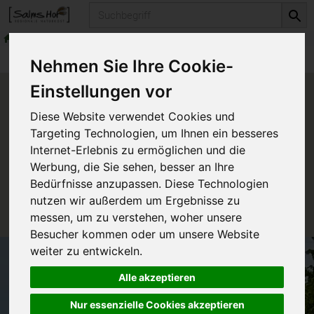
Produkt
Fleisch & Wurst
Fleisch vom Rind
Produkte
Fleisch & Wurst
Fleisch vom Rind
Nehmen Sie Ihre Cookie-
Einstellungen vor
Produkt "Rinderleber" nicht
Diese Website verwendet Cookies und
verfügbar.
Targeting Technologien, um Ihnen ein besseres
Internet-Erlebnis zu ermöglichen und die
Werbung, die Sie sehen, besser an Ihre
Das von Ihnen gesuchte Produkt ist leider zur Zeit
Bedürfnisse anzupassen. Diese Technologien
nicht verfügbar.
nutzen wir außerdem um Ergebnisse zu
messen, um zu verstehen, woher unsere
Besucher kommen oder um unsere Website
weiter zu entwickeln.
Alle akzeptieren
Nur essenzielle Cookies akzeptieren