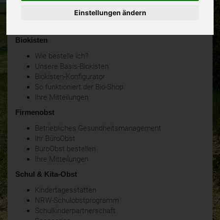
Einstellungen ändern
Biokisten
Wie bestelle ich?
Unsere Basis-Biokisten
Biokisten-Konfigurator
So funktioniert der Bio-Shop
Ihre Mitteilungen
Firmenobst
Betriebliches Gesundheitsmanagement
Ihr BüroObst
BüroObst bestellen
Ihre Mitteilungen
Schul & Kita-Obst
Kindertagesstätten
NRW-Schulobstprogramm
Schulkinderpartnerschaft