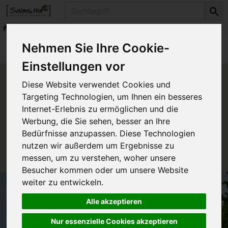
Produkt
frische Milchprodukte
Milchersatzprodukte
Produkte
frische Milchprodukte
Nehmen Sie Ihre Cookie-
Milchersatzprodukte
Einstellungen vor
Produkt "Creme Duo vegan"
Diese Website verwendet Cookies und
nicht verfügbar.
Targeting Technologien, um Ihnen ein besseres
Internet-Erlebnis zu ermöglichen und die
Werbung, die Sie sehen, besser an Ihre
Das von Ihnen gesuchte Produkt ist leider zur Zeit
Bedürfnisse anzupassen. Diese Technologien
nicht verfügbar.
nutzen wir außerdem um Ergebnisse zu
messen, um zu verstehen, woher unsere
Besucher kommen oder um unsere Website
weiter zu entwickeln.
Alle akzeptieren
Nur essenzielle Cookies akzeptieren