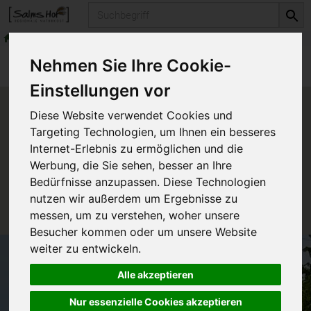
Produkt
Backen & Kochen
Saucen
Produkte
Vorratskammer
Backen & Kochen
Nehmen Sie Ihre Cookie-
Saucen
Einstellungen vor
Produkt "Geflügel Bolognese
Diese Website verwendet Cookies und
Bruderhahn" nicht verfügbar.
Targeting Technologien, um Ihnen ein besseres
Internet-Erlebnis zu ermöglichen und die
Werbung, die Sie sehen, besser an Ihre
Das von Ihnen gesuchte Produkt ist leider zur Zeit
Bedürfnisse anzupassen. Diese Technologien
nicht verfügbar.
nutzen wir außerdem um Ergebnisse zu
messen, um zu verstehen, woher unsere
Besucher kommen oder um unsere Website
weiter zu entwickeln.
Alle akzeptieren
Nur essenzielle Cookies akzeptieren