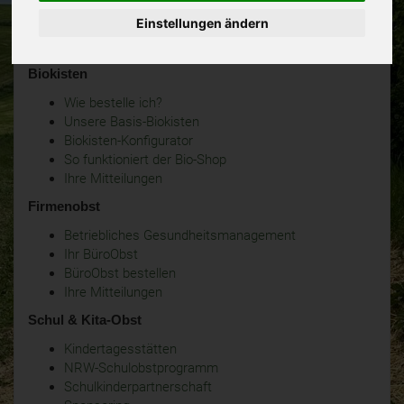
Einstellungen ändern
Biokisten
Wie bestelle ich?
Unsere Basis-Biokisten
Biokisten-Konfigurator
So funktioniert der Bio-Shop
Ihre Mitteilungen
Firmenobst
Betriebliches Gesundheitsmanagement
Ihr BüroObst
BüroObst bestellen
Ihre Mitteilungen
Schul & Kita-Obst
Kindertagesstätten
NRW-Schulobstprogramm
Schulkinderpartnerschaft