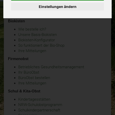
Einstellungen ändern
Biokisten
Wie bestelle ich?
Unsere Basis-Biokisten
Biokisten-Konfigurator
So funktioniert der Bio-Shop
Ihre Mitteilungen
Firmenobst
Betriebliches Gesundheitsmanagement
Ihr BüroObst
BüroObst bestellen
Ihre Mitteilungen
Schul & Kita-Obst
Kindertagesstätten
NRW-Schulobstprogramm
Schulkinderpartnerschaft