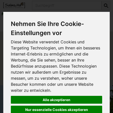
Produkt
Getreide & Müsli
Müsli & Krunchy
Produkte
Vorratskammer
Getreide & Müsli
Nehmen Sie Ihre Cookie-
Müsli & Krunchy
Einstellungen vor
Produkt "Krunchy Pur
Diese Website verwendet Cookies und
Waldbeere" nicht verfügbar.
Targeting Technologien, um Ihnen ein besseres
Internet-Erlebnis zu ermöglichen und die
Werbung, die Sie sehen, besser an Ihre
Das von Ihnen gesuchte Produkt ist leider zur Zeit
Bedürfnisse anzupassen. Diese Technologien
nicht verfügbar.
nutzen wir außerdem um Ergebnisse zu
messen, um zu verstehen, woher unsere
Besucher kommen oder um unsere Website
weiter zu entwickeln.
Alle akzeptieren
Nur essenzielle Cookies akzeptieren