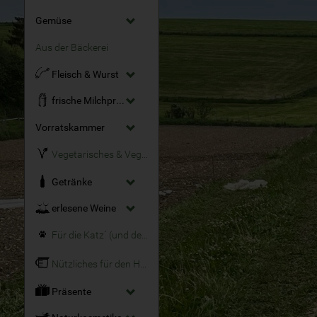
Gemüse
Aus der Bäckerei
Fleisch & Wurst
frische Milchprodukte
Vorratskammer
Vegetarisches & Veganes
Getränke
erlesene Weine
Für die Katz´ (und den Hund)
Nützliches für den Haushalt
Präsente