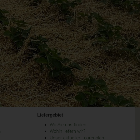
Liefergebiet
Wo Sie uns finden
m
Wohin liefern wir?
Unser aktueller Tourenplan