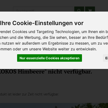
Produkt
Ihre Cookie-Einstellungen vor
stätten & Schulen
Liefergebiet
Wochenmarkt
Unsere W
endet Cookies und Targeting Technologien, um Ihnen ein b
ichen und die Werbung, die Sie sehen, besser an Ihre Bedür
n nutzen wir außerdem um Ergebnisse zu messen, um zu ve
ommen oder um unsere Website weiter zu entwickeln.
Nur essenzielle Cookies akzeptieren
E
KOKOS Himbeere" nicht verfügbar.
kt ist leider zur Zeit nicht verfügbar.