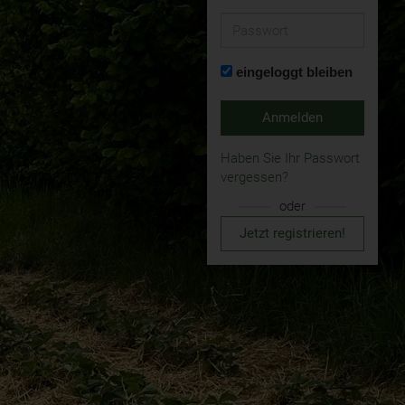
Passwort
eingeloggt bleiben
Anmelden
Haben Sie Ihr Passwort
vergessen?
oder
Jetzt registrieren!