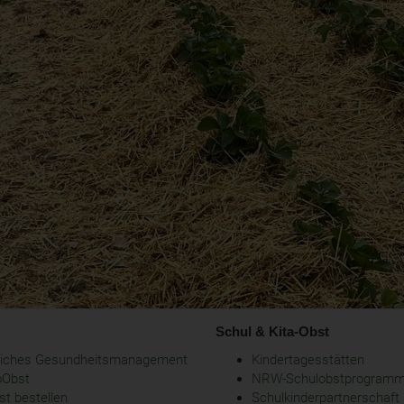
Schul & Kita-Obst
bliches Gesundheitsmanagement
Kindertagesstätten
oObst
NRW-Schulobstprogram
t bestellen
Schulkinderpartnerschaft