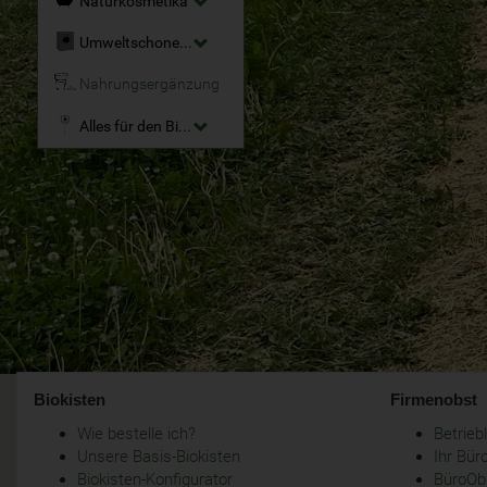
Naturkosmetika
Umweltschonende Reinigungsmittel
Nahrungsergänzung
Alles für den Bio-Garten
Biokisten
Firmenobst
Wie bestelle ich?
Betrie
Unsere Basis-Biokisten
Ihr Bür
Biokisten-Konfigurator
BüroObs