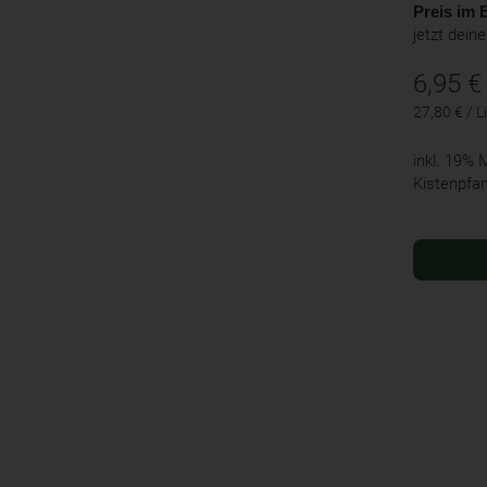
Preis im B
jetzt dein
6,95
€
27,80 € / Li
inkl. 19%
Kistenpfa