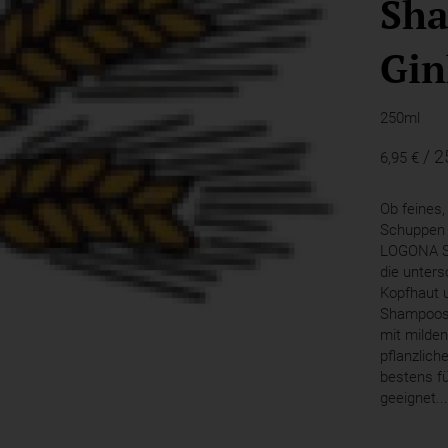
Sh
Gin
250ml
/ 
6,95 €
Ob feines,
Schuppen 
LOGONA Sh
die unters
Kopfhaut u
Shampoos 
mit milde
pflanzlich
bestens f
geeignet..