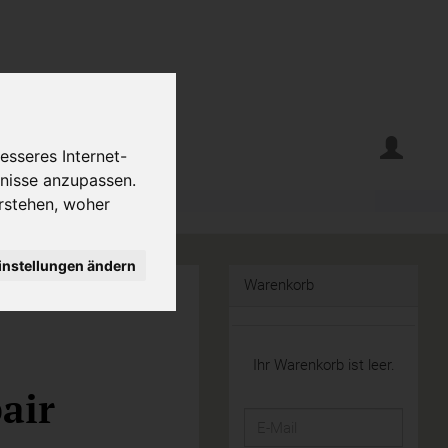
erte
Krumelecke
esseres Internet-
fnisse anzupassen.
rstehen, woher
instellungen ändern
Warenkorb
Ihr Warenkorb ist leer.
air
E-
Mail