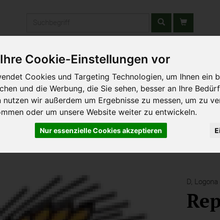
Produkt
Ihre Cookie-Einstellungen vor
stätten & Schulen
Liefergebiet
Wochenmarkt
Unsere W
endet Cookies und Targeting Technologien, um Ihnen ein b
ichen und die Werbung, die Sie sehen, besser an Ihre Bedür
n nutzen wir außerdem um Ergebnisse zu messen, um zu ve
ommen oder um unsere Website weiter zu entwickeln.
Nur essenzielle Cookies akzeptieren
E
D,
Logona
Rep