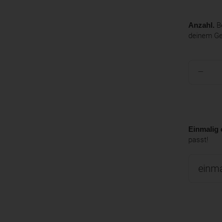
Anzahl.
Be
deinem G
Einmalig 
passt!