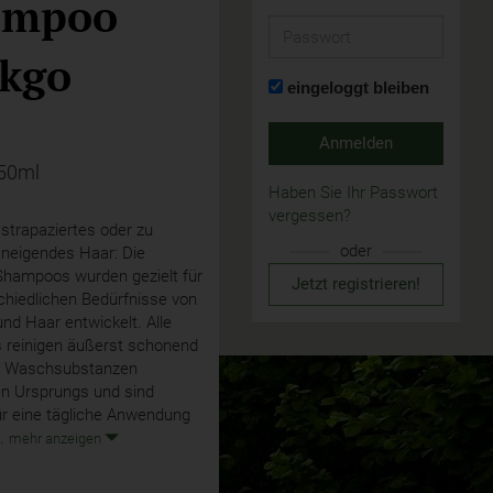
ampoo
Passwort
kgo
eingeloggt bleiben
Anmelden
250ml
Haben Sie Ihr Passwort
vergessen?
 strapaziertes oder zu
oder
neigendes Haar: Die
ampoos wurden gezielt für
Jetzt registrieren!
chiedlichen Bedürfnisse von
nd Haar entwickelt. Alle
reinigen äußerst schonend
n Waschsubstanzen
en Ursprungs und sind
ür eine tägliche Anwendung
..
mehr anzeigen