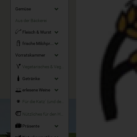
Gemüse
Aus der Bäckerei
Fleisch & Wurst
frische Milchprodukte
Vorratskammer
Vegetarisches & Veganes
Getränke
erlesene Weine
Für die Katz´ (und den Hund)
Nützliches für den Haushalt
Präsente