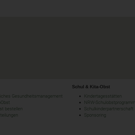
Schul & Kita-Obst
bliches Gesundheitsmanagement
Kindertagesstätten
oObst
NRW-Schulobstprogram
t bestellen
Schulkinderpartnerschaft
tteilungen
Sponsoring