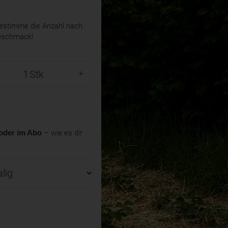
stimme die Anzahl nach
eschmack!
Stk
oder im Abo
– wie es dir