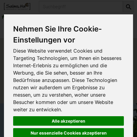
Produkt
Naturkosmetika
Dr. Hauschka Kosmetik
Produkte
Naturkosmetika
Nehmen Sie Ihre Cookie-
Dr. Hauschka Kosmetik
Einstellungen vor
Produkt "Regeneration
Diese Website verwendet Cookies und
Handbalsam" nicht verfügbar.
Targeting Technologien, um Ihnen ein besseres
Internet-Erlebnis zu ermöglichen und die
Werbung, die Sie sehen, besser an Ihre
Das von Ihnen gesuchte Produkt ist leider zur Zeit
Bedürfnisse anzupassen. Diese Technologien
nicht verfügbar.
nutzen wir außerdem um Ergebnisse zu
messen, um zu verstehen, woher unsere
Besucher kommen oder um unsere Website
weiter zu entwickeln.
Alle akzeptieren
Nur essenzielle Cookies akzeptieren