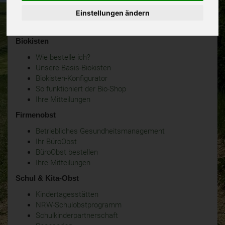
Einstellungen ändern
Biokisten
Wie bestelle ich?
Unsere Basis-Biokisten
Biokisten-Konfigurator
So funktioniert der Bio-Shop
Ihre Mitteilungen
Firmenobst
Betriebliches Gesundheitsmanagement
Ihr BüroObst
BüroObst bestellen
Ihre Mitteilungen
Schul & Kita-Obst
Kindertagesstätten
NRW-Schulobstprogramm
Schulkinderpartnerschaft