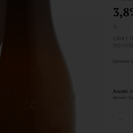
3,8
1L
/ 1
2,39 €
MEHRW
Demeter V
Anzahl.
Be
deinem G