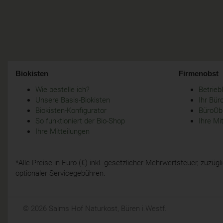
Biokisten
Firmenobst
Wie bestelle ich?
Betrie
Unsere Basis-Biokisten
Ihr Bür
Biokisten-Konfigurator
BüroObs
So funktioniert der Bio-Shop
Ihre Mi
Ihre Mitteilungen
*Alle Preise in Euro (€) inkl. gesetzlicher Mehrwertsteuer, zuzü
optionaler Servicegebühren.
© 2026 Salms Hof Naturkost, Büren i.Westf.