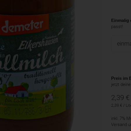
Einmalig 
passt!
Preis im B
jetzt dein
2,39
€
2,39 € / Lit
inkl. 7% 
Versand u