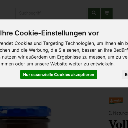
Produkt
Ihre Cookie-Einstellungen vor
stätten & Schulen
Liefergebiet
Wochenmarkt
Unsere W
endet Cookies und Targeting Technologien, um Ihnen ein b
ichen und die Werbung, die Sie sehen, besser an Ihre Bedür
n nutzen wir außerdem um Ergebnisse zu messen, um zu ve
ommen oder um unsere Website weiter zu entwickeln.
Nur essenzielle Cookies akzeptieren
E
D,
Naturko
Vol