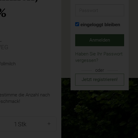
%
Passwort
eingeloggt bleiben
L
Anmelden
EG
Haben Sie Ihr Passwort
vergessen?
ollmilch
oder
Jetzt registrieren!
stimme die Anzahl nach
eschmack!
Stk