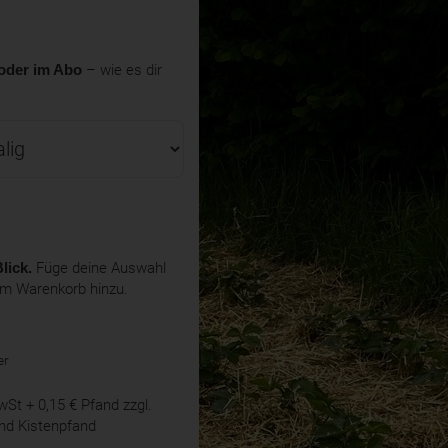
oder im Abo
– wie es dir
lick.
Füge deine Auswahl
em Warenkorb hinzu.
er
MwSt
+ 0,15 € Pfand
zzgl.
nd Kistenpfand