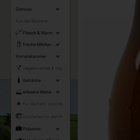
Gemüse
Aus der Bäckerei
Fleisch & Wurst
frische Milchprodukte
Vorratskammer
Vegetarisches & Veganes
Getränke
erlesene Weine
Für die Katz´ (und den Hund)
Nützliches für den Haushalt
Präsente