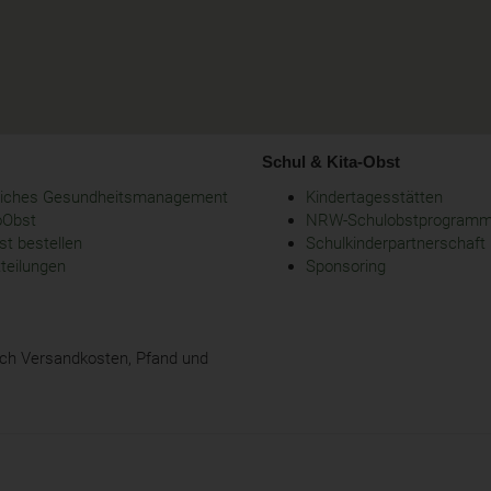
Schul & Kita-Obst
bliches Gesundheitsmanagement
Kindertagesstätten
oObst
NRW-Schulobstprogram
t bestellen
Schulkinderpartnerschaft
tteilungen
Sponsoring
glich Versandkosten, Pfand und