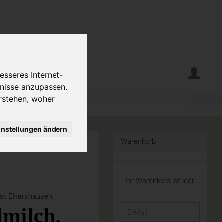
erte
Krumelecke
esseres Internet-
fnisse anzupassen.
rstehen, woher
instellungen ändern
Warenkorb
Ihr Warenkorb ist leer.
st Elkershausen
lmilch,
E-
Mail