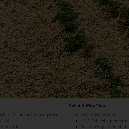
Schul & Kita-Obst
bliches Gesundheitsmanagement
Kindertagesstätten
oObst
NRW-Schulobstprogram
t bestellen
Schulkinderpartnerschaft