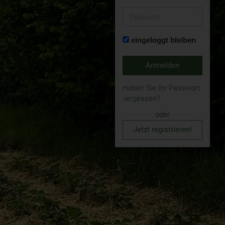
Passwort
eingeloggt bleiben
Anmelden
Haben Sie Ihr Passwort
vergessen?
oder
Jetzt registrieren!