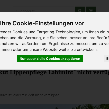
Produkt
Ihre Cookie-Einstellungen vor
stätten & Schulen
Liefergebiet
Wochenmarkt
Unsere W
endet Cookies und Targeting Technologien, um Ihnen ein b
ichen und die Werbung, die Sie sehen, besser an Ihre Bedür
n nutzen wir außerdem um Ergebnisse zu messen, um zu ve
ommen oder um unsere Website weiter zu entwickeln.
Nur essenzielle Cookies akzeptieren
E
hka Kosmetik
ut Lippenpflege Labimint" nicht verfü
kt ist leider zur Zeit nicht verfügbar.