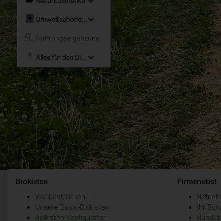
Naturkosmetika
Umweltschonende Reinigungsmittel
Nahrungsergänzung
Alles für den Bio-Garten
Biokisten
Firmenobst
Wie bestelle ich?
Betrie
Unsere Basis-Biokisten
Ihr Bür
Biokisten-Konfigurator
BüroObs