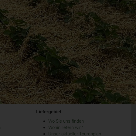
Liefergebiet
Wo Sie uns finden
m
Wohin liefern wir?
Unser aktueller Tourenplan