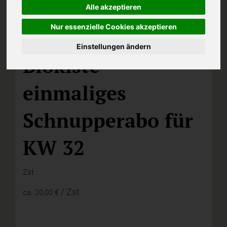
Alle akzeptieren
Nur essenzielle Cookies akzeptieren
110,
enthält 2 Gemüse-, 2 Rohkostgemüse-, 3
Obstsorten
Einstellungen ändern
Biokiste
einmaliges
Schnupperabo für
KW 32
Zst
/ Zst
ca.
20,00 €