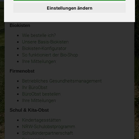
Einstellungen ändern
Biokisten
Wie bestelle ich?
Unsere Basis-Biokisten
Biokisten-Konfigurator
So funktioniert der Bio-Shop
Ihre Mitteilungen
Firmenobst
Betriebliches Gesundheitsmanagement
Ihr BüroObst
BüroObst bestellen
Ihre Mitteilungen
Schul & Kita-Obst
Kindertagesstätten
NRW-Schulobstprogramm
Schulkinderpartnerschaft