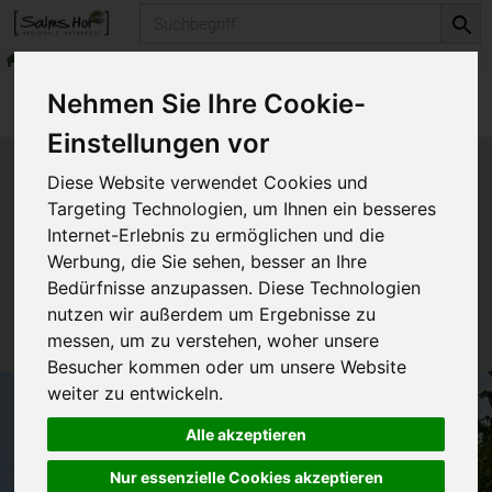
Produkt
frische Milchprodukte
Frisches aus der Käsetheke
Produkte
frische Milchprodukte
Nehmen Sie Ihre Cookie-
Frisches aus der Käsetheke
Einstellungen vor
Produkt "Blaarkop Bauernkäse"
Diese Website verwendet Cookies und
nicht verfügbar.
Targeting Technologien, um Ihnen ein besseres
Internet-Erlebnis zu ermöglichen und die
Werbung, die Sie sehen, besser an Ihre
Das von Ihnen gesuchte Produkt ist leider zur Zeit
Bedürfnisse anzupassen. Diese Technologien
nicht verfügbar.
nutzen wir außerdem um Ergebnisse zu
messen, um zu verstehen, woher unsere
Besucher kommen oder um unsere Website
weiter zu entwickeln.
Alle akzeptieren
Nur essenzielle Cookies akzeptieren