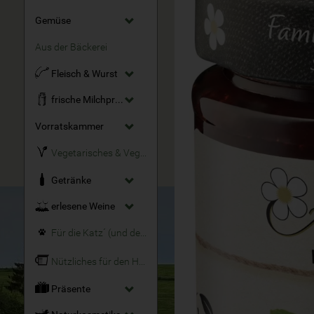
Gemüse
Aus der Bäckerei
Fleisch & Wurst
frische Milchprodukte
Vorratskammer
Vegetarisches & Veganes
Getränke
erlesene Weine
Für die Katz´ (und den Hund)
Nützliches für den Haushalt
Präsente