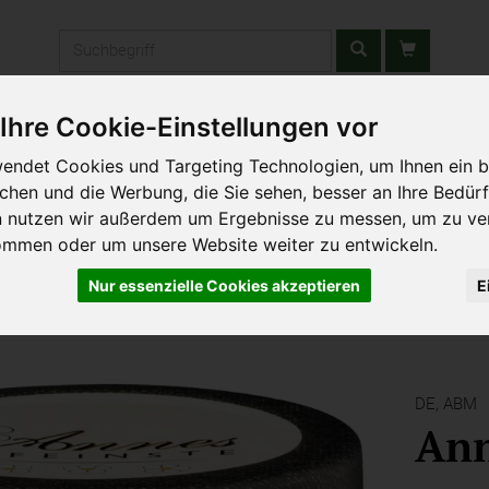
Produkt
Ihre Cookie-Einstellungen vor
stätten & Schulen
Liefergebiet
Wochenmarkt
Unsere W
endet Cookies und Targeting Technologien, um Ihnen ein b
ichen und die Werbung, die Sie sehen, besser an Ihre Bedür
n nutzen wir außerdem um Ergebnisse zu messen, um zu ve
ommen oder um unsere Website weiter zu entwickeln.
Nur essenzielle Cookies akzeptieren
E
DE,
ABM
An