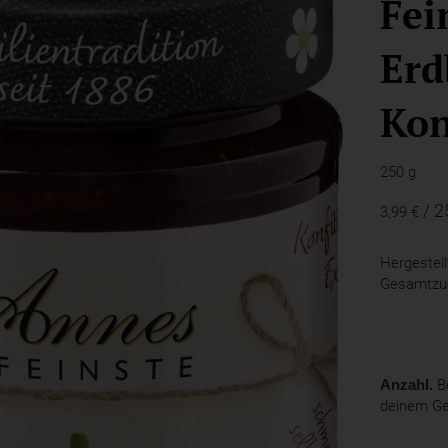
Fei
Erd
Kon
250 g
/ 2
3,99 €
Hergestell
Gesamtzuc
Anzahl.
Be
deinem G