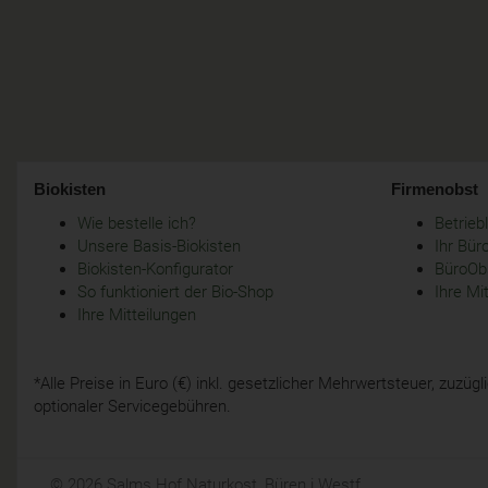
Biokisten
Firmenobst
Wie bestelle ich?
Betrie
Unsere Basis-Biokisten
Ihr Bür
Biokisten-Konfigurator
BüroObs
So funktioniert der Bio-Shop
Ihre Mi
Ihre Mitteilungen
*Alle Preise in Euro (€) inkl. gesetzlicher Mehrwertsteuer, zuzü
optionaler Servicegebühren.
© 2026 Salms Hof Naturkost, Büren i.Westf.