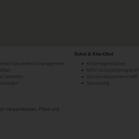
Schul & Kita-Obst
bliches Gesundheitsmanagement
Kindertagesstätten
oObst
NRW-Schulobstprogram
t bestellen
Schulkinderpartnerschaft
tteilungen
Sponsoring
glich Versandkosten, Pfand und