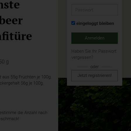
nste
Passwort
beer
eingeloggt bleiben
fitüre
Anmelden
Haben Sie Ihr Passwort
vergessen?
50 g
oder
Jetzt registrieren!
t aus 55g Früchten je 100g.
kergehalt 56g je 100g.
stimme die Anzahl nach
eschmack!