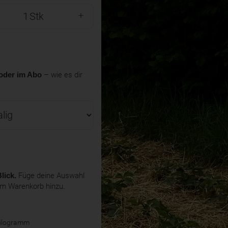
Stk
oder im Abo
– wie es dir
lick.
Füge deine Auswahl
em Warenkorb hinzu.
Kilogramm