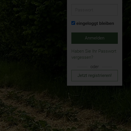
Passwort
eingeloggt bleiben
Anmelden
Haben Sie Ihr Passwort
vergessen?
oder
Jetzt registrieren!