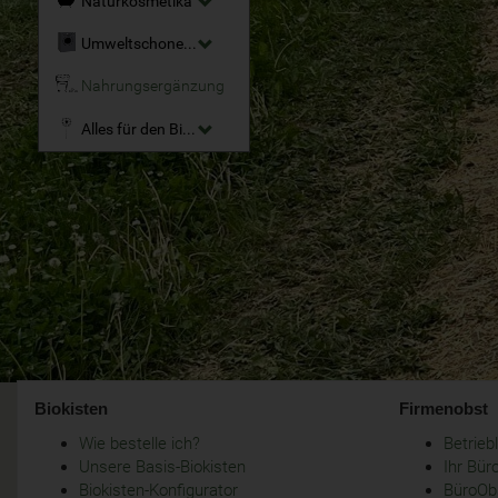
Naturkosmetika
Umweltschonende Reinigungsmittel
Nahrungsergänzung
Alles für den Bio-Garten
Biokisten
Firmenobst
Wie bestelle ich?
Betrie
Unsere Basis-Biokisten
Ihr Bür
Biokisten-Konfigurator
BüroObs