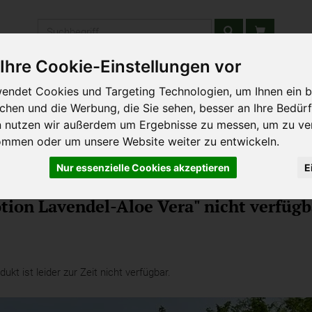
Produkt
Ihre Cookie-Einstellungen vor
stätten & Schulen
Liefergebiet
Wochenmarkt
Unsere W
endet Cookies und Targeting Technologien, um Ihnen ein b
ichen und die Werbung, die Sie sehen, besser an Ihre Bedür
n nutzen wir außerdem um Ergebnisse zu messen, um zu ve
ommen oder um unsere Website weiter zu entwickeln.
Nur essenzielle Cookies akzeptieren
E
e
tion Lavendel-Aloe Vera" nicht verfügb
kt ist leider zur Zeit nicht verfügbar.