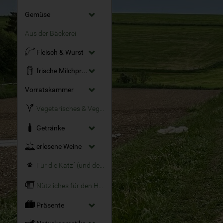
Gemüse
Aus der Bäckerei
Fleisch & Wurst
frische Milchprodukte
Vorratskammer
Vegetarisches & Veganes
Getränke
erlesene Weine
Für die Katz´ (und den Hund)
Nützliches für den Haushalt
Präsente