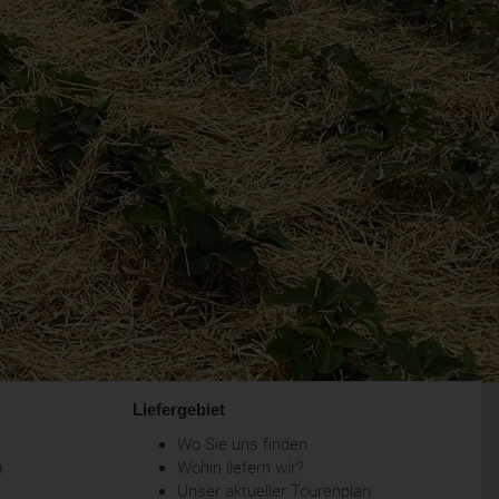
Liefergebiet
Wo Sie uns finden
m
Wohin liefern wir?
Unser aktueller Tourenplan