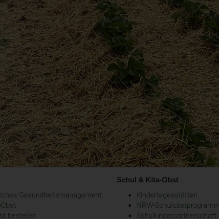
Schul & Kita-Obst
bliches Gesundheitsmanagement
Kindertagesstätten
oObst
NRW-Schulobstprogram
t bestellen
Schulkinderpartnerschaft