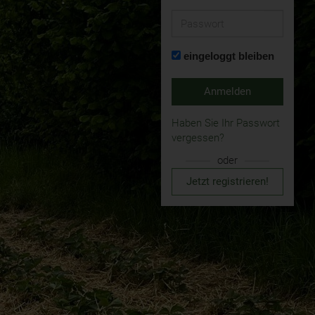
Passwort
eingeloggt bleiben
Anmelden
Haben Sie Ihr Passwort
vergessen?
oder
Jetzt registrieren!