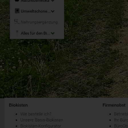
Naturkosmetika
Umweltschonende Reinigungsmittel
Nahrungsergänzung
Alles für den Bio-Garten
Biokisten
Firmenobst
Wie bestelle ich?
Betrie
Unsere Basis-Biokisten
Ihr Bür
Biokisten-Konfigurator
BüroObs