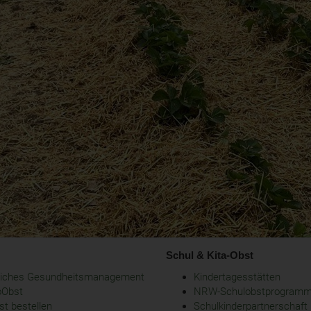
Schul & Kita-Obst
bliches Gesundheitsmanagement
Kindertagesstätten
oObst
NRW-Schulobstprogram
t bestellen
Schulkinderpartnerschaft