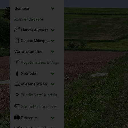
Gemüse
Aus der Bäckerei
Fleisch & Wurst
frische Milchprodukte
Vorratskammer
Vegetarisches & Veganes
Getränke
erlesene Weine
Für die Katz´ (und den Hund)
Nützliches für den Haushalt
Präsente