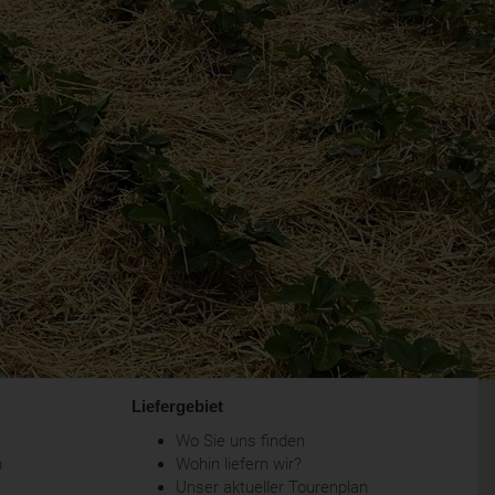
Liefergebiet
Wo Sie uns finden
m
Wohin liefern wir?
Unser aktueller Tourenplan