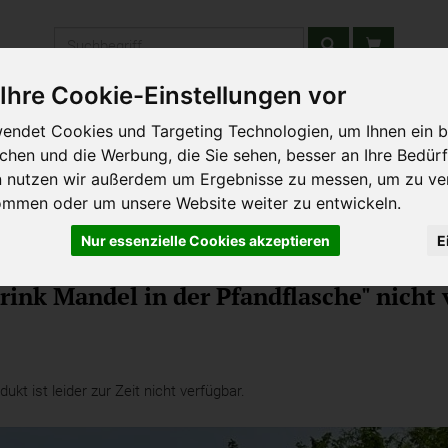
Produkt
Ihre Cookie-Einstellungen vor
stätten & Schulen
Liefergebiet
Wochenmarkt
Unsere W
endet Cookies und Targeting Technologien, um Ihnen ein b
ichen und die Werbung, die Sie sehen, besser an Ihre Bedür
n nutzen wir außerdem um Ergebnisse zu messen, um zu ve
ommen oder um unsere Website weiter zu entwickeln.
Nur essenzielle Cookies akzeptieren
E
hersatzprodukte
rink Mandel in der Pfandflasche" nicht 
kt ist leider zur Zeit nicht verfügbar.