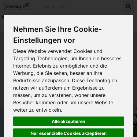
Produkt
Produkte
Nehmen Sie Ihre Cookie-
Einstellungen vor
Produkt "Protect & Repair
Diese Website verwendet Cookies und
Lippenbalsam 4,5 g" nicht
Targeting Technologien, um Ihnen ein besseres
verfügbar.
Internet-Erlebnis zu ermöglichen und die
Werbung, die Sie sehen, besser an Ihre
Bedürfnisse anzupassen. Diese Technologien
Das von Ihnen gesuchte Produkt ist leider zur Zeit
nutzen wir außerdem um Ergebnisse zu
nicht verfügbar.
messen, um zu verstehen, woher unsere
Besucher kommen oder um unsere Website
weiter zu entwickeln.
Alle akzeptieren
Nur essenzielle Cookies akzeptieren