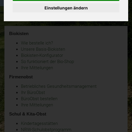
Einstellungen ändern
Biokisten
Wie bestelle ich?
Unsere Basis-Biokisten
Biokisten-Konfigurator
So funktioniert der Bio-Shop
Ihre Mitteilungen
Firmenobst
Betriebliches Gesundheitsmanagement
Ihr BüroObst
BüroObst bestellen
Ihre Mitteilungen
Schul & Kita-Obst
Kindertagesstätten
NRW-Schulobstprogramm