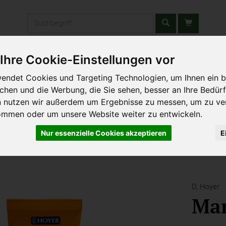
Produkt
Ihre Cookie-Einstellungen vor
stätten & Schulen
Liefergebiet
Wochenmarkt
Unsere W
endet Cookies und Targeting Technologien, um Ihnen ein b
ichen und die Werbung, die Sie sehen, besser an Ihre Bedür
n nutzen wir außerdem um Ergebnisse zu messen, um zu ve
ommen oder um unsere Website weiter zu entwickeln.
Nur essenzielle Cookies akzeptieren
E
D,
Hoyer
Ma