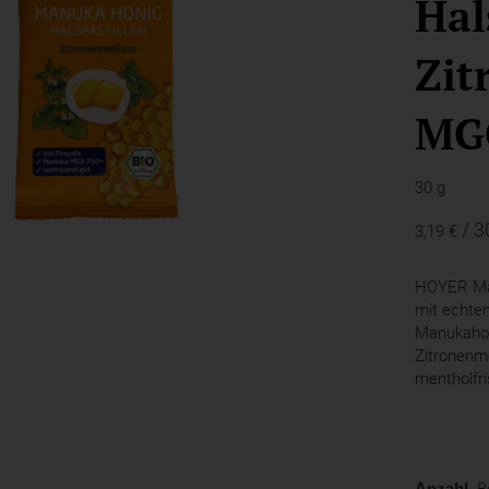
Hal
Zit
MG
30 g
/ 3
3,19 €
HOYER Man
mit echte
Manukahon
Zitronenme
mentholfr
Anzahl.
Be