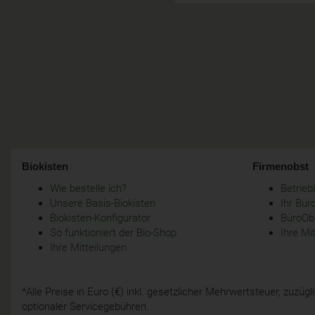
Biokisten
Firmenobst
Wie bestelle ich?
Betrie
Unsere Basis-Biokisten
Ihr Bür
Biokisten-Konfigurator
BüroObs
So funktioniert der Bio-Shop
Ihre Mi
Ihre Mitteilungen
*Alle Preise in Euro (€) inkl. gesetzlicher Mehrwertsteuer, zuzü
optionaler Servicegebühren.