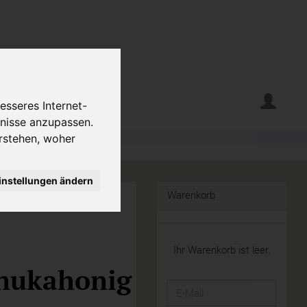
erte
Krumelecke
esseres Internet-
fnisse anzupassen.
rstehen, woher
instellungen ändern
Warenkorb
Ihr Warenkorb ist leer.
nukahonig
E-
Mail