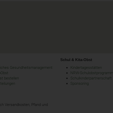
Schul & Kita-Obst
bliches Gesundheitsmanagement
Kindertagesstätten
oObst
NRW-Schulobstprogram
t bestellen
Schulkinderpartnerschaft
tteilungen
Sponsoring
glich Versandkosten, Pfand und