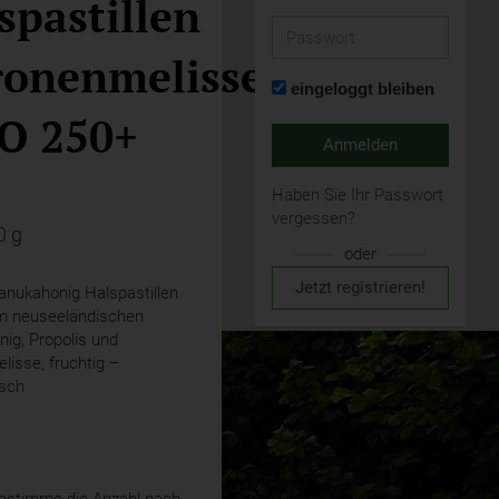
spastillen
Passwort
ronenmelisse
eingeloggt bleiben
O 250+
Anmelden
Haben Sie Ihr Passwort
vergessen?
0 g
oder
Jetzt registrieren!
ukahonig Halspastillen
m neuseeländischen
ig, Propolis und
lisse, fruchtig –
isch
stimme die Anzahl nach