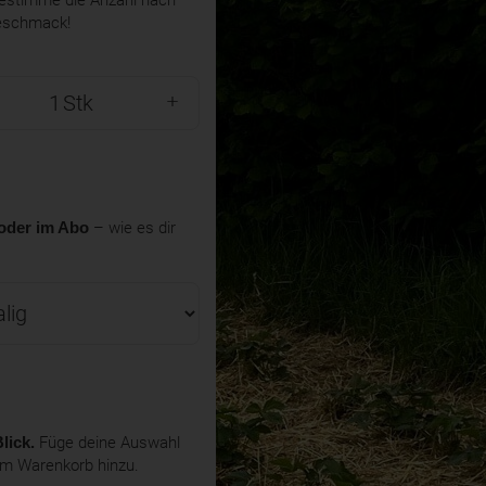
eschmack!
Stk
oder im Abo
– wie es dir
lick.
Füge deine Auswahl
em Warenkorb hinzu.