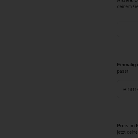
deinem G
Einmalig 
passt!
Preis im B
jetzt dein