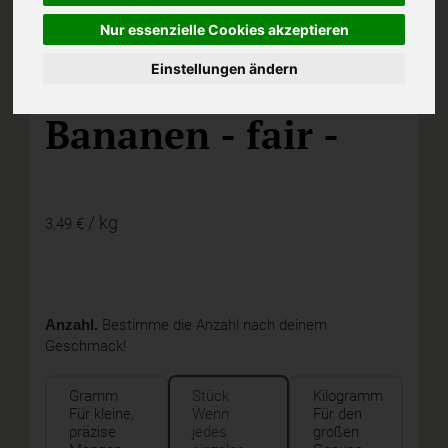
Nur essenzielle Cookies akzeptieren
Einstellungen ändern
DOM,
Biotropic, Duisburg
Bananen - fair -
/ kg
3,49 €
Anzahl.
Bestimme die Anzahl nach deinem
Geschmack!
Gramm
Stück
Kilogramm
Für kleine,
Wenn
Für den
präzise
jedes
großen