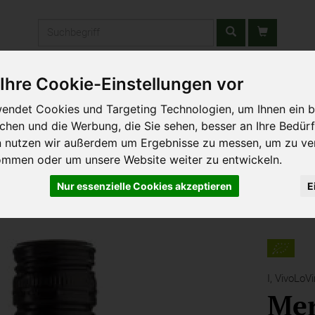
Produkt
Ihre Cookie-Einstellungen vor
stätten & Schulen
Liefergebiet
Wochenmarkt
Unsere W
endet Cookies und Targeting Technologien, um Ihnen ein b
ichen und die Werbung, die Sie sehen, besser an Ihre Bedür
n nutzen wir außerdem um Ergebnisse zu messen, um zu ve
ommen oder um unsere Website weiter zu entwickeln.
Nur essenzielle Cookies akzeptieren
E
I,
VivoLoVi
Mer