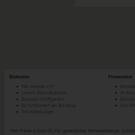
Biokisten
Firmenobst
Wie bestelle ich?
Betrie
Unsere Basis-Biokisten
Ihr Bür
Biokisten-Konfigurator
BüroObs
So funktioniert der Bio-Shop
Ihre Mi
Ihre Mitteilungen
*Alle Preise in Euro (€) inkl. gesetzlicher Mehrwertsteuer, zuzü