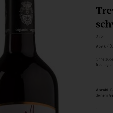
Tre
sch
0,75l
/ 0
9,69 €
Ohne zuge
fruchtig un
Anzahl.
Be
deinem G