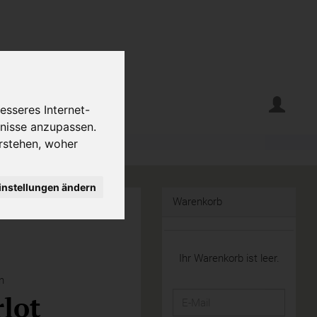
erte
Krumelecke
esseres Internet-
fnisse anzupassen.
rstehen, woher
instellungen ändern
Warenkorb
Ihr Warenkorb ist leer.
n
lot
E-
Mail