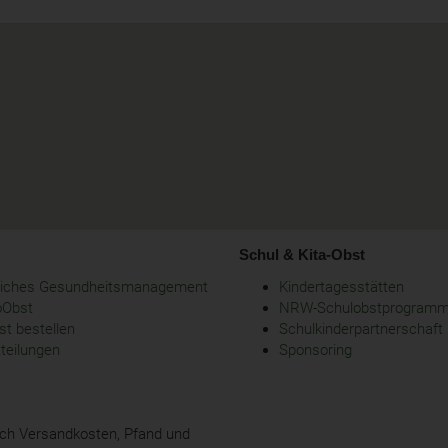
Schul & Kita-Obst
bliches Gesundheitsmanagement
Kindertagesstätten
oObst
NRW-Schulobstprogram
t bestellen
Schulkinderpartnerschaft
tteilungen
Sponsoring
glich Versandkosten, Pfand und