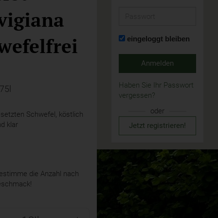
vigiana
Passwort
wefelfrei
eingeloggt bleiben
Anmelden
Haben Sie Ihr Passwort
,75l
vergessen?
oder
setzten Schwefel, köstlich
d klar
Jetzt registrieren!
stimme die Anzahl nach
eschmack!