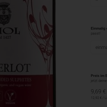
Einmalig 
passt!
Preis im B
jetzt dein
9,69
€
12,92 € / Li