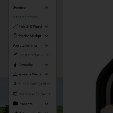
Gemüse
Aus der Bäckerei
Fleisch & Wurst
frische Milchprodukte
Vorratskammer
Vegetarisches & Veganes
Getränke
erlesene Weine
Für die Katz´ (und den Hund)
Nützliches für den Haushalt
Präsente