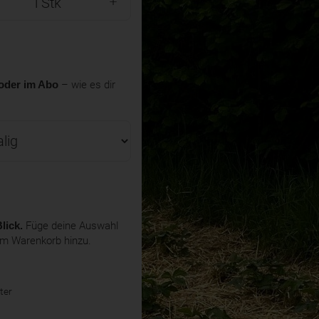
Stk
oder im Abo
– wie es dir
lick.
Füge deine Auswahl
em Warenkorb hinzu.
ter