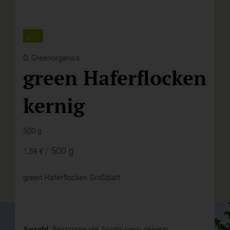
D,
Greenorganics
green Haferflocken
kernig
500 g
/ 500 g
1,59 €
green Haferflocken Großblatt
Anzahl.
Bestimme die Anzahl nach deinem