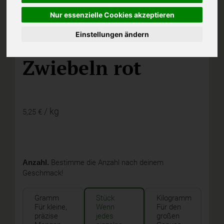
Nur essenzielle Cookies akzeptieren
Einstellungen ändern
E,
Biotropic, Duisburg
Zwiebeln rot
/ kg
5,25 €
Anzahl.
Bestimme die Anzahl nach deinem
Geschmack!
Gramm
Stück
Kilogramm
Für kleine,
Wenn
Für den
präzise
jedes
großen