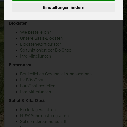
Einstellungen ändern
Biokisten
Wie bestelle ich?
Unsere Basis-Biokisten
Biokisten-Konfigurator
So funktioniert der Bio-Shop
Ihre Mitteilungen
Firmenobst
Betriebliches Gesundheitsmanagement
Ihr BüroObst
BüroObst bestellen
Ihre Mitteilungen
Schul & Kita-Obst
Kindertagesstätten
NRW-Schulobstprogramm
Schulkinderpartnerschaft