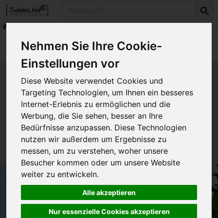
Produkt
Konserven & Fertiges
Tiefgekühltes
Produkte
Vorratskammer
Nehmen Sie Ihre Cookie-
Konserven & Fertiges
Tiefgekühltes
Einstellungen vor
Produkt "Lasagne Bolognese
Diese Website verwendet Cookies und
Demeter" nicht verfügbar.
Targeting Technologien, um Ihnen ein besseres
Internet-Erlebnis zu ermöglichen und die
Werbung, die Sie sehen, besser an Ihre
Das von Ihnen gesuchte Produkt ist leider zur Zeit
Bedürfnisse anzupassen. Diese Technologien
nicht verfügbar.
nutzen wir außerdem um Ergebnisse zu
messen, um zu verstehen, woher unsere
Besucher kommen oder um unsere Website
weiter zu entwickeln.
Alle akzeptieren
Nur essenzielle Cookies akzeptieren