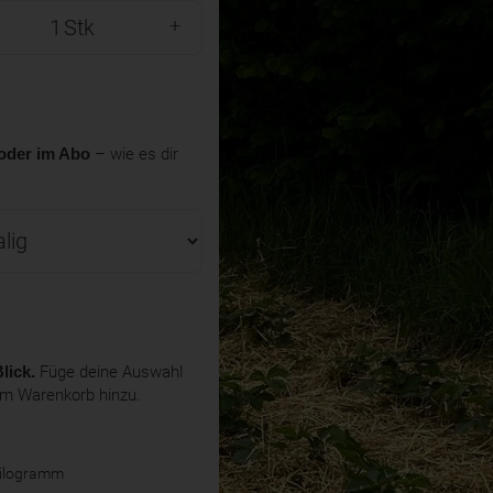
Stk
oder im Abo
– wie es dir
lick.
Füge deine Auswahl
em Warenkorb hinzu.
Kilogramm