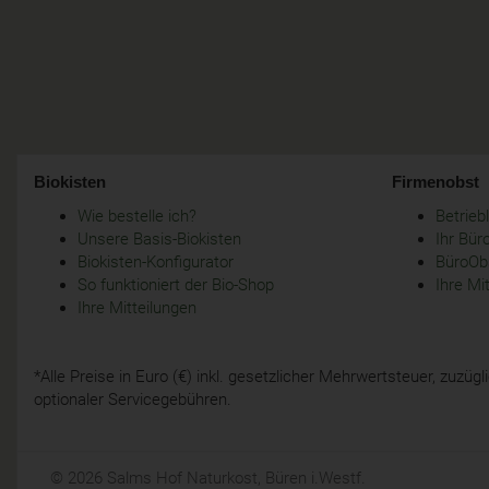
Biokisten
Firmenobst
Wie bestelle ich?
Betrie
Unsere Basis-Biokisten
Ihr Bür
Biokisten-Konfigurator
BüroObs
So funktioniert der Bio-Shop
Ihre Mi
Ihre Mitteilungen
*Alle Preise in Euro (€) inkl. gesetzlicher Mehrwertsteuer, zuzü
optionaler Servicegebühren.
© 2026 Salms Hof Naturkost, Büren i.Westf.