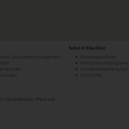
Schul & Kita-Obst
bliches Gesundheitsmanagement
Kindertagesstätten
oObst
NRW-Schulobstprogram
t bestellen
Schulkinderpartnerschaft
tteilungen
Sponsoring
glich Versandkosten, Pfand und