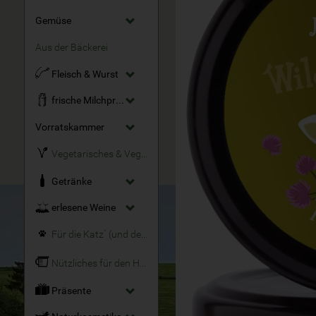
Gemüse
Aus der Bäckerei
Fleisch & Wurst
frische Milchprodukte
Vorratskammer
Vegetarisches & Veganes
Getränke
erlesene Weine
Für die Katz´ (und den Hund)
Nützliches für den Haushalt
Präsente