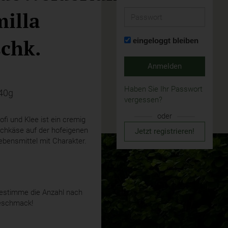
illa
Passwort
schk.
eingeloggt bleiben
Anmelden
Haben Sie Ihr Passwort
140g
vergessen?
oder
ofi und Klee ist ein cremig
schkäse auf der hofeigenen
Jetzt registrieren!
ebensmittel mit Charakter.
stimme die Anzahl nach
eschmack!