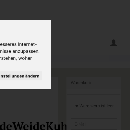
erte
Krumelecke
esseres Internet-
fnisse anzupassen.
rstehen, woher
instellungen ändern
Warenkorb
Ihr Warenkorb ist leer.
ldeWeideKuh
E-
Mail