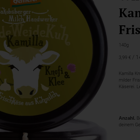
Kam
Fri
140g
/ 
3,99 €
Kamilla Kn
milder Fri
Käserei. L
Anzahl.
Be
deinem G