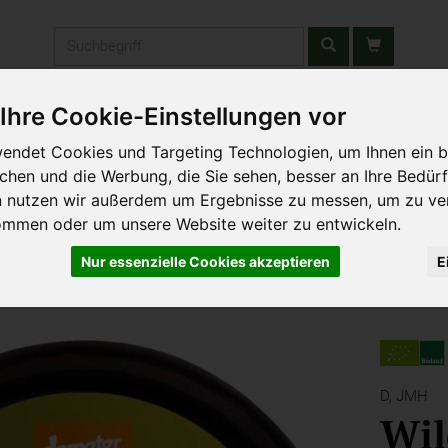
Produkt
Ihre Cookie-Einstellungen vor
stätten & Schulen
Liefergebiet
Wochenmarkt
Unsere W
endet Cookies und Targeting Technologien, um Ihnen ein b
ichen und die Werbung, die Sie sehen, besser an Ihre Bedür
n nutzen wir außerdem um Ergebnisse zu messen, um zu ve
ommen oder um unsere Website weiter zu entwickeln.
Nur essenzielle Cookies akzeptieren
E
D,
JMH
Wi