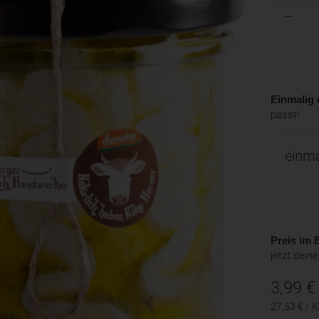
Einmalig 
passt!
Preis im B
jetzt dein
3,99
€
27,53 € / 