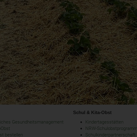
Schul & Kita-Obst
bliches Gesundheitsmanagement
Kindertagesstätten
oObst
NRW-Schulobstprogram
t bestellen
Schulkinderpartnerschaft