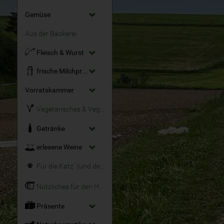
Gemüse
Aus der Bäckerei
Fleisch & Wurst
frische Milchprodukte
Vorratskammer
Vegetarisches & Veganes
Getränke
erlesene Weine
Für die Katz´ (und den Hund)
Nützliches für den Haushalt
Präsente