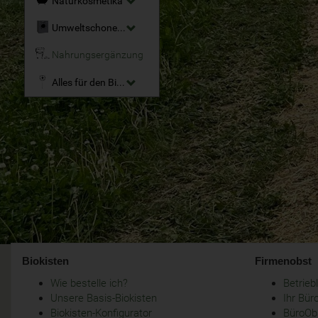
Naturkosmetika
Umweltschonende Reinigungsmittel
Nahrungsergänzung
Alles für den Bio-Garten
Biokisten
Firmenobst
Wie bestelle ich?
Betrie
Unsere Basis-Biokisten
Ihr Bür
Biokisten-Konfigurator
BüroObs