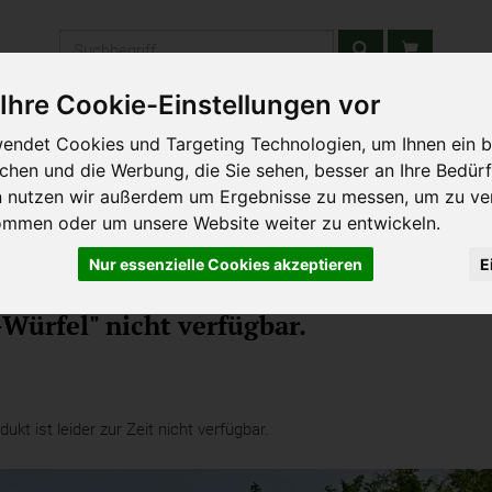
Produkt
Ihre Cookie-Einstellungen vor
stätten & Schulen
Liefergebiet
Wochenmarkt
Unsere W
endet Cookies und Targeting Technologien, um Ihnen ein b
ichen und die Werbung, die Sie sehen, besser an Ihre Bedür
n nutzen wir außerdem um Ergebnisse zu messen, um zu ve
ommen oder um unsere Website weiter zu entwickeln.
Nur essenzielle Cookies akzeptieren
E
om Schwein
Würfel" nicht verfügbar.
kt ist leider zur Zeit nicht verfügbar.