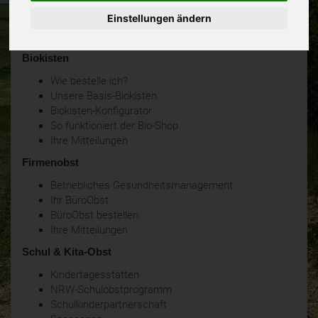
Einstellungen ändern
Biokisten
Wie bestelle ich?
Unsere Basis-Biokisten
Biokisten-Konfigurator
So funktioniert der Bio-Shop
Ihre Mitteilungen
Firmenobst
Betriebliches Gesundheitsmanagement
Ihr BüroObst
BüroObst bestellen
Ihre Mitteilungen
Schul & Kita-Obst
Kindertagesstätten
NRW-Schulobstprogramm
Schulkinderpartnerschaft