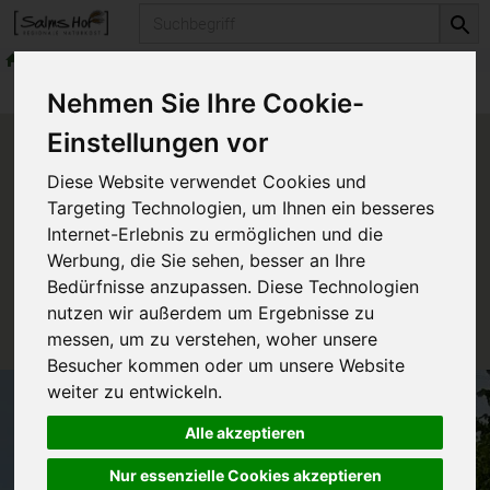
Produkt
Gemüse
frisches Rohkostgemüse
Produkte
Gemüse
frisches Rohkostgemüse
Nehmen Sie Ihre Cookie-
Einstellungen vor
Produkt "Schlangengurke"
Diese Website verwendet Cookies und
nicht verfügbar.
Targeting Technologien, um Ihnen ein besseres
Internet-Erlebnis zu ermöglichen und die
Werbung, die Sie sehen, besser an Ihre
Das von Ihnen gesuchte Produkt ist leider zur Zeit
Bedürfnisse anzupassen. Diese Technologien
nicht verfügbar.
nutzen wir außerdem um Ergebnisse zu
messen, um zu verstehen, woher unsere
Besucher kommen oder um unsere Website
weiter zu entwickeln.
Alle akzeptieren
Nur essenzielle Cookies akzeptieren