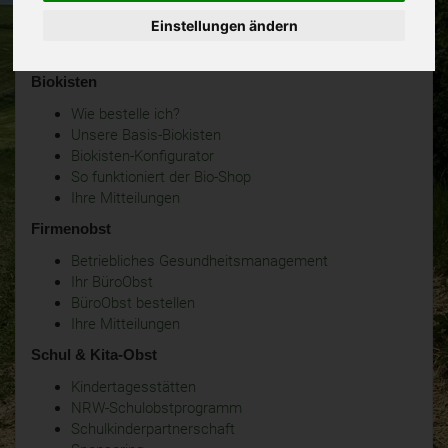
Einstellungen ändern
Biokisten
Wie bestelle ich?
Unsere Basis-Biokisten
Biokisten-Konfigurator
So funktioniert der Bio-Shop
Ihre Mitteilungen
Firmenobst
Betriebliches Gesundheitsmanagement
Ihr BüroObst
BüroObst bestellen
Ihre Mitteilungen
Schul & Kita-Obst
Kindertagesstätten
NRW-Schulobstprogramm
Schulkinderpartnerschaft