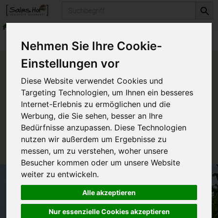
Produkt
Vegetarisches & Veganes
Produkte
Vegetarisches & Veganes
Nehmen Sie Ihre Cookie-
Einstellungen vor
Produkt "Burger Grüne Erbse -
Diese Website verwendet Cookies und
Masala" nicht verfügbar.
Targeting Technologien, um Ihnen ein besseres
Internet-Erlebnis zu ermöglichen und die
Werbung, die Sie sehen, besser an Ihre
Das von Ihnen gesuchte Produkt ist leider zur Zeit
Bedürfnisse anzupassen. Diese Technologien
nicht verfügbar.
nutzen wir außerdem um Ergebnisse zu
messen, um zu verstehen, woher unsere
Besucher kommen oder um unsere Website
weiter zu entwickeln.
Alle akzeptieren
Nur essenzielle Cookies akzeptieren