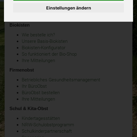
Einstellungen ändern
Biokisten
Wie bestelle ich?
Unsere Basis-Biokisten
Biokisten-Konfigurator
So funktioniert der Bio-Shop
Ihre Mitteilungen
Firmenobst
Betriebliches Gesundheitsmanagement
Ihr BüroObst
BüroObst bestellen
Ihre Mitteilungen
Schul & Kita-Obst
Kindertagesstätten
NRW-Schulobstprogramm
Schulkinderpartnerschaft