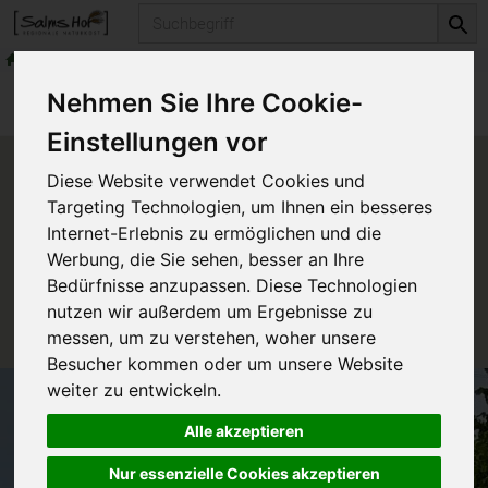
Produkt
Fleisch & Wurst
Fleisch vom Schwein
Produkte
Fleisch & Wurst
Nehmen Sie Ihre Cookie-
Fleisch vom Schwein
Einstellungen vor
Produkt "Kräuter-Grill-Steak, 2
Diese Website verwendet Cookies und
Stück" nicht verfügbar.
Targeting Technologien, um Ihnen ein besseres
Internet-Erlebnis zu ermöglichen und die
Werbung, die Sie sehen, besser an Ihre
Das von Ihnen gesuchte Produkt ist leider zur Zeit
Bedürfnisse anzupassen. Diese Technologien
nicht verfügbar.
nutzen wir außerdem um Ergebnisse zu
messen, um zu verstehen, woher unsere
Besucher kommen oder um unsere Website
weiter zu entwickeln.
Alle akzeptieren
Nur essenzielle Cookies akzeptieren