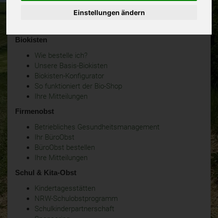
Einstellungen ändern
Biokisten
Wie bestelle ich?
Unsere Basis-Biokisten
Biokisten-Konfigurator
So funktioniert der Bio-Shop
Ihre Mitteilungen
Firmenobst
Betriebliches Gesundheitsmanagement
Ihr BüroObst
BüroObst bestellen
Ihre Mitteilungen
Schul & Kita-Obst
Kindertagesstätten
NRW-Schulobstprogramm
Schulkinderpartnerschaft