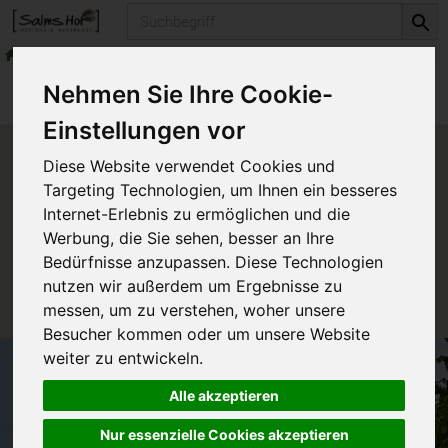
Produkt
Getreide & Müsli
Müsli & Krunchy
Produkte
Vorratskammer
Getreide & Müsli
Nehmen Sie Ihre Cookie-
Müsli & Krunchy
Einstellungen vor
Produkt "Hafer-Schoko-Müsli"
Diese Website verwendet Cookies und
nicht verfügbar.
Targeting Technologien, um Ihnen ein besseres
Internet-Erlebnis zu ermöglichen und die
Werbung, die Sie sehen, besser an Ihre
Das von Ihnen gesuchte Produkt ist leider zur Zeit
Bedürfnisse anzupassen. Diese Technologien
nicht verfügbar.
nutzen wir außerdem um Ergebnisse zu
messen, um zu verstehen, woher unsere
Besucher kommen oder um unsere Website
weiter zu entwickeln.
Alle akzeptieren
Nur essenzielle Cookies akzeptieren