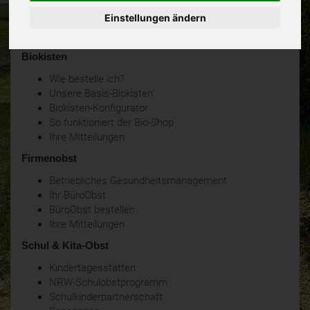
Einstellungen ändern
Biokisten
Wie bestelle ich?
Unsere Basis-Biokisten
Biokisten-Konfigurator
So funktioniert der Bio-Shop
Ihre Mitteilungen
Firmenobst
Betriebliches Gesundheitsmanagement
Ihr BüroObst
BüroObst bestellen
Ihre Mitteilungen
Schul & Kita-Obst
Kindertagesstätten
NRW-Schulobstprogramm
Schulkinderpartnerschaft