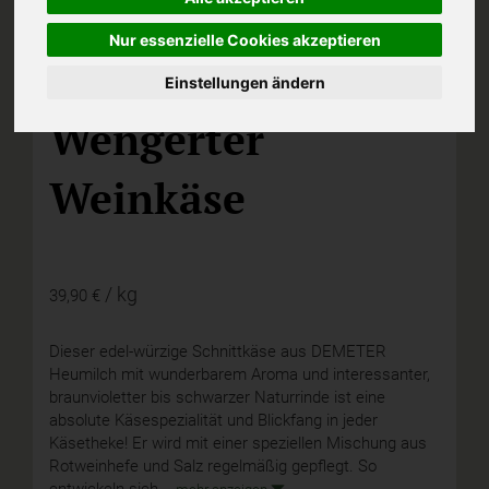
Nur essenzielle Cookies akzeptieren
Einstellungen ändern
D,
DKG
Wengerter
Weinkäse
/ kg
39,90 €
Dieser edel-würzige Schnittkäse aus DEMETER
Heumilch mit wunderbarem Aroma und interessanter,
braunvioletter bis schwarzer Naturrinde ist eine
absolute Käsespezialität und Blickfang in jeder
Käsetheke! Er wird mit einer speziellen Mischung aus
Rotweinhefe und Salz regelmäßig gepflegt. So