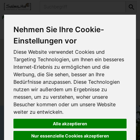
Produkt
Getreide & Müsli
Sonstige Körner
Produkte
Vorratskammer
Getreide & Müsli
Nehmen Sie Ihre Cookie-
Sonstige Körner
Einstellungen vor
Produkt "Leinsaat braun" nicht
Diese Website verwendet Cookies und
verfügbar.
Targeting Technologien, um Ihnen ein besseres
Internet-Erlebnis zu ermöglichen und die
Werbung, die Sie sehen, besser an Ihre
Das von Ihnen gesuchte Produkt ist leider zur Zeit
Bedürfnisse anzupassen. Diese Technologien
nicht verfügbar.
nutzen wir außerdem um Ergebnisse zu
messen, um zu verstehen, woher unsere
Besucher kommen oder um unsere Website
weiter zu entwickeln.
Alle akzeptieren
Nur essenzielle Cookies akzeptieren