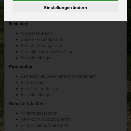
Einstellungen ändern
Biokisten
Wie bestelle ich?
Unsere Basis-Biokisten
Biokisten-Konfigurator
So funktioniert der Bio-Shop
Ihre Mitteilungen
Firmenobst
Betriebliches Gesundheitsmanagement
Ihr BüroObst
BüroObst bestellen
Ihre Mitteilungen
Schul & Kita-Obst
Kindertagesstätten
NRW-Schulobstprogramm
Schulkinderpartnerschaft