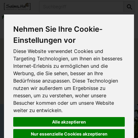
Produkt
Alles für den Bio-Garten
Bio-Sämereien
Produkte
Alles für den Bio-Garten
Nehmen Sie Ihre Cookie-
Bio-Sämereien
Einstellungen vor
Produkt "Mangold Rainbow"
Diese Website verwendet Cookies und
nicht verfügbar.
Targeting Technologien, um Ihnen ein besseres
Internet-Erlebnis zu ermöglichen und die
Werbung, die Sie sehen, besser an Ihre
Das von Ihnen gesuchte Produkt ist leider zur Zeit
Bedürfnisse anzupassen. Diese Technologien
nicht verfügbar.
nutzen wir außerdem um Ergebnisse zu
messen, um zu verstehen, woher unsere
Besucher kommen oder um unsere Website
weiter zu entwickeln.
Alle akzeptieren
Nur essenzielle Cookies akzeptieren