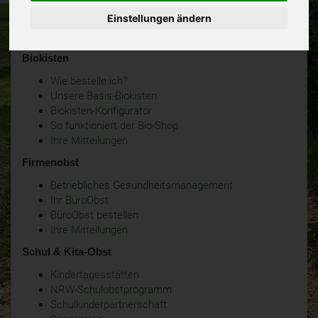
Einstellungen ändern
Biokisten
Wie bestelle ich?
Unsere Basis-Biokisten
Biokisten-Konfigurator
So funktioniert der Bio-Shop
Ihre Mitteilungen
Firmenobst
Betriebliches Gesundheitsmanagement
Ihr BüroObst
BüroObst bestellen
Ihre Mitteilungen
Schul & Kita-Obst
Kindertagesstätten
NRW-Schulobstprogramm
Schulkinderpartnerschaft