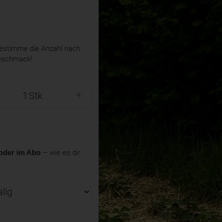
stimme die Anzahl nach
eschmack!
Stk
oder im Abo
– wie es dir