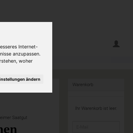
erte
Krumelecke
esseres Internet-
fnisse anzupassen.
rstehen, woher
instellungen ändern
Warenkorb
Ihr Warenkorb ist leer.
eimer Saatgut
men
E-
Mail