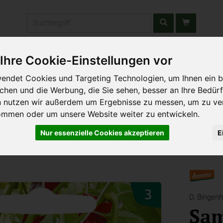
Produkt
Ihre Cookie-Einstellungen vor
stätten & Schulen
Liefergebiet
Wochenmarkt
Unsere W
endet Cookies und Targeting Technologien, um Ihnen ein b
ichen und die Werbung, die Sie sehen, besser an Ihre Bedür
n nutzen wir außerdem um Ergebnisse zu messen, um zu ve
ommen oder um unsere Website weiter zu entwickeln.
Nur essenzielle Cookies akzeptieren
E
D,
Bingenh
Sa