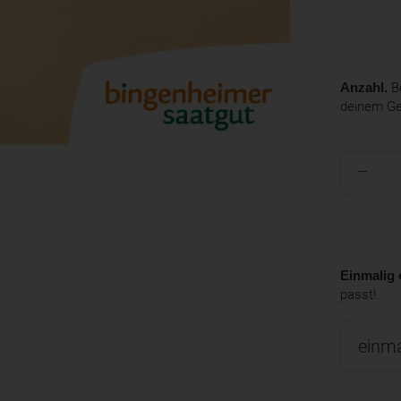
Anzahl.
Be
deinem G
Einmalig 
passt!