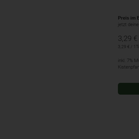
Preis im B
jetzt dein
3,29
€
3,29 € / 1T
inkl. 7% 
Kistenpfa