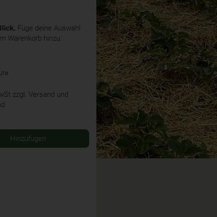
lick.
Füge deine Auswahl
em Warenkorb hinzu.
üte
MwSt
zzgl. Versand und
nd
Hinzufügen