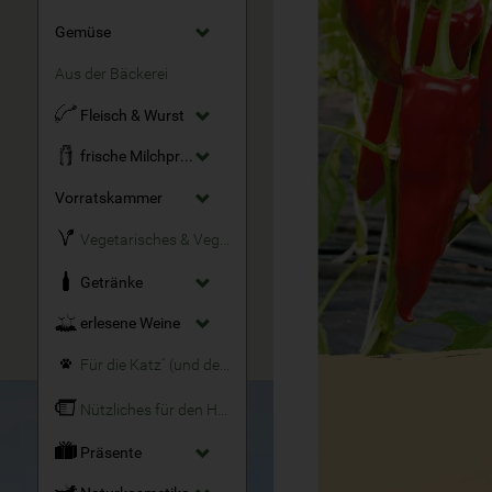
Gemüse
Aus der Bäckerei
Fleisch & Wurst
frische Milchprodukte
Vorratskammer
Vegetarisches & Veganes
Getränke
erlesene Weine
Für die Katz´ (und den Hund)
Nützliches für den Haushalt
Präsente