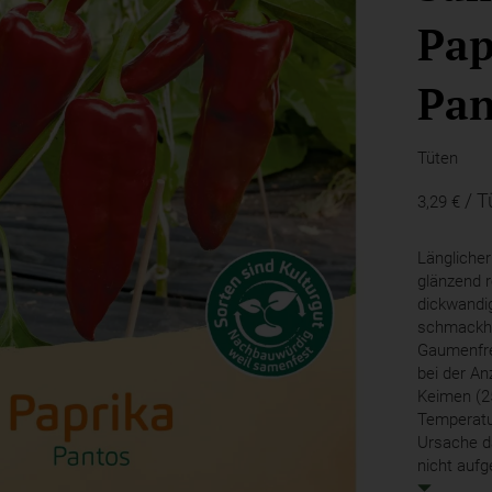
Pap
Pan
Tüten
/ T
3,29 €
Länglicher
glänzend r
dickwandi
schmackha
Gaumenfre
bei der A
Keimen (25
Temperatu
Ursache d
nicht aufg