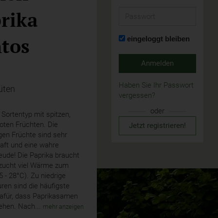
rika
Passwort
tos
eingeloggt bleiben
Anmelden
Haben Sie Ihr Passwort
üten
vergessen?
oder
 Sortentyp mit spitzen,
oten Früchten. Die
Jetzt registrieren!
gen Früchte sind sehr
ft und eine wahre
ude! Die Paprika braucht
nzucht viel Wärme zum
 - 28°C). Zu niedrige
ren sind die häufigste
afür, dass Paprikasamen
ehen. Nach...
mehr anzeigen