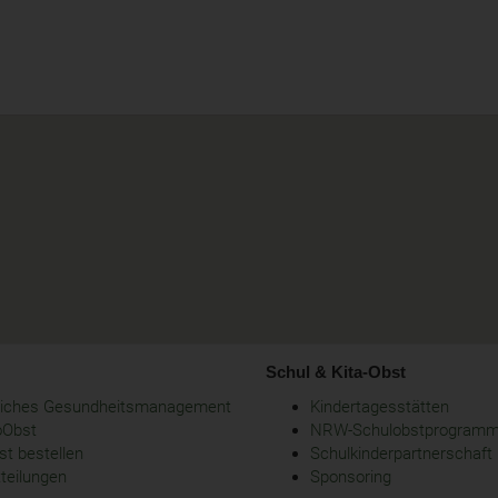
Schul & Kita-Obst
bliches Gesundheitsmanagement
Kindertagesstätten
oObst
NRW-Schulobstprogram
t bestellen
Schulkinderpartnerschaft
tteilungen
Sponsoring