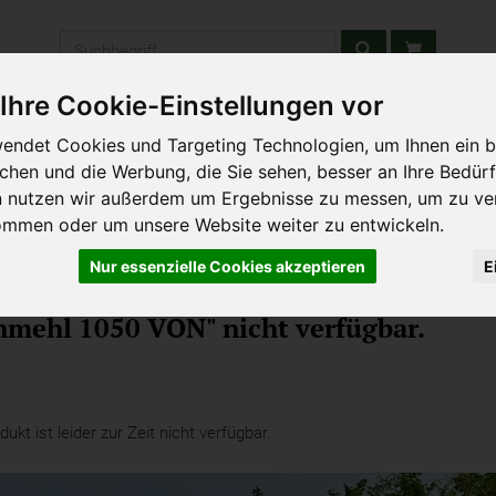
Produkt
Ihre Cookie-Einstellungen vor
stätten & Schulen
Liefergebiet
Wochenmarkt
Unsere W
endet Cookies und Targeting Technologien, um Ihnen ein b
ichen und die Werbung, die Sie sehen, besser an Ihre Bedür
n nutzen wir außerdem um Ergebnisse zu messen, um zu ve
ommen oder um unsere Website weiter zu entwickeln.
Nur essenzielle Cookies akzeptieren
E
Kochen
Backzutaten
nmehl 1050 VON" nicht verfügbar.
kt ist leider zur Zeit nicht verfügbar.