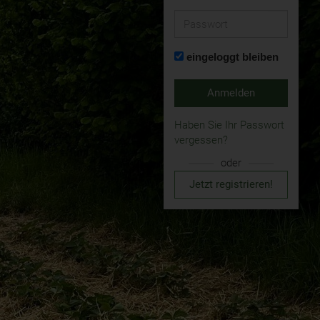
Passwort
eingeloggt bleiben
Anmelden
Haben Sie Ihr Passwort
vergessen?
oder
Jetzt registrieren!