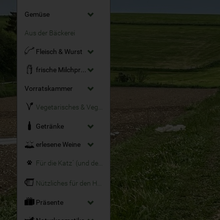
Gemüse
Aus der Bäckerei
Fleisch & Wurst
frische Milchprodukte
Vorratskammer
Vegetarisches & Veganes
Getränke
erlesene Weine
Für die Katz´ (und den Hund)
Nützliches für den Haushalt
Präsente