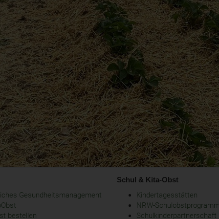
Schul & Kita-Obst
bliches Gesundheitsmanagement
Kindertagesstätten
oObst
NRW-Schulobstprogram
t bestellen
Schulkinderpartnerschaft