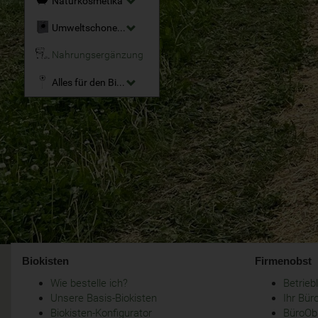
Naturkosmetika
Umweltschonende Reinigungsmittel
Nahrungsergänzung
Alles für den Bio-Garten
Biokisten
Firmenobst
Wie bestelle ich?
Betrie
Unsere Basis-Biokisten
Ihr Bür
Biokisten-Konfigurator
BüroObs