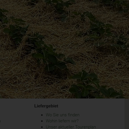
Liefergebiet
Wo Sie uns finden
m
Wohin liefern wir?
Unser aktueller Tourenplan