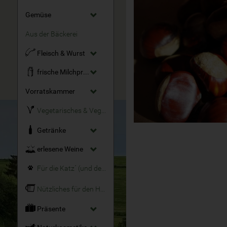
Gemüse
Aus der Bäckerei
Fleisch & Wurst
frische Milchprodukte
Vorratskammer
Vegetarisches & Veganes
Getränke
erlesene Weine
Für die Katz´ (und den Hund)
Nützliches für den Haushalt
Präsente