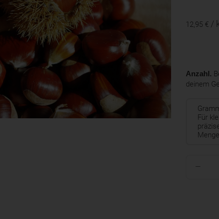
/ 
12,95 €
Anzahl.
Be
deinem G
Gram
Für kle
präzis
Menge