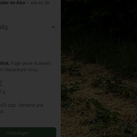
oder im Abo
– wie es dir
lick.
Füge deine Auswahl
em Warenkorb hinzu.
€
0 g
MwSt
zzgl. Versand und
nd
Hinzufügen