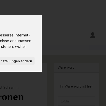
erte
Krumelecke
esseres Internet-
fnisse anzupassen.
rstehen, woher
instellungen ändern
Warenkorb
Ihr Warenkorb ist leer.
st Schramm
ronen
E-
Mail