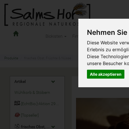
Nehmen Sie 
Salms
Biokisten
Firmen-Obst
Kindertages
Hof
Diese Website verw
Naturkost
Erlebnis zu ermögl
-
Diese Technologie
OnlineShop
Produkte
frisches Obst, Früchte & Nüsse
unsere Besucher k
Alle akzeptieren
Artikel
Wühlkorb & Stöbern
[EchtBio.]-Aktion 29.07. - 11.08.2026
[Topseller]
frisches Obst, Früchte & Nüsse