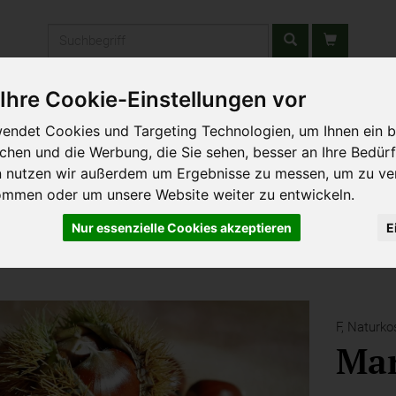
Produkt
Ihre Cookie-Einstellungen vor
stätten & Schulen
Liefergebiet
Wochenmarkt
Unsere W
endet Cookies und Targeting Technologien, um Ihnen ein b
ichen und die Werbung, die Sie sehen, besser an Ihre Bedür
n nutzen wir außerdem um Ergebnisse zu messen, um zu ve
ommen oder um unsere Website weiter zu entwickeln.
Nur essenzielle Cookies akzeptieren
E
F,
Naturko
Ma