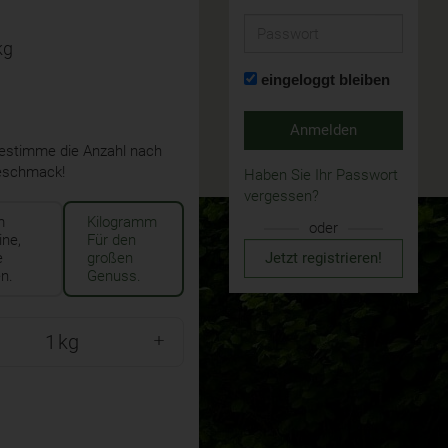
Passwort
kg
eingeloggt bleiben
Anmelden
stimme die Anzahl nach
eschmack!
Haben Sie Ihr Passwort
vergessen?
m
Kilogramm
oder
ine,
Für den
Jetzt registrieren!
e
großen
n.
Genuss.
kg