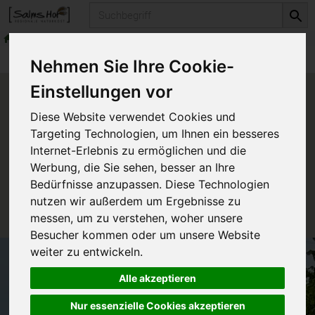
Produkt
Vorratskammer
Würzen
Produkte
Vorratskammer
Würzen
Nehmen Sie Ihre Cookie-
Einstellungen vor
Produkt "Shoyu mild 28%
Diese Website verwendet Cookies und
weniger Salz" nicht verfügbar.
Targeting Technologien, um Ihnen ein besseres
Internet-Erlebnis zu ermöglichen und die
Werbung, die Sie sehen, besser an Ihre
Das von Ihnen gesuchte Produkt ist leider zur Zeit
Bedürfnisse anzupassen. Diese Technologien
nicht verfügbar.
nutzen wir außerdem um Ergebnisse zu
messen, um zu verstehen, woher unsere
Besucher kommen oder um unsere Website
weiter zu entwickeln.
Alle akzeptieren
Nur essenzielle Cookies akzeptieren