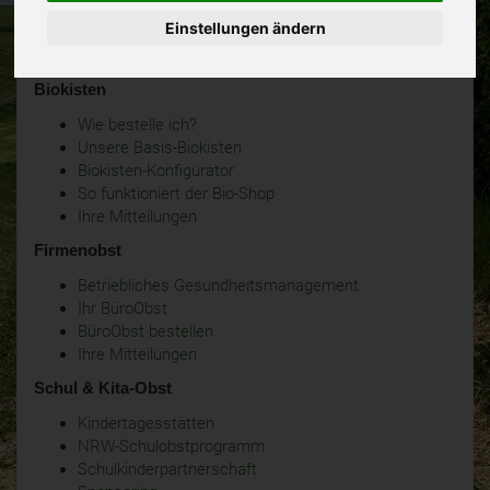
Einstellungen ändern
Biokisten
Wie bestelle ich?
Unsere Basis-Biokisten
Biokisten-Konfigurator
So funktioniert der Bio-Shop
Ihre Mitteilungen
Firmenobst
Betriebliches Gesundheitsmanagement
Ihr BüroObst
BüroObst bestellen
Ihre Mitteilungen
Schul & Kita-Obst
Kindertagesstätten
NRW-Schulobstprogramm
Schulkinderpartnerschaft