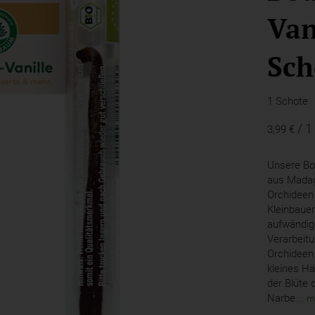
Van
Sch
1 Schote
/ 1
3,99 €
Unsere Bou
aus Madag
Orchideen
Kleinbaue
aufwändig
Verarbeitu
Orchideen 
kleines H
der Blüte
Narbe...
m