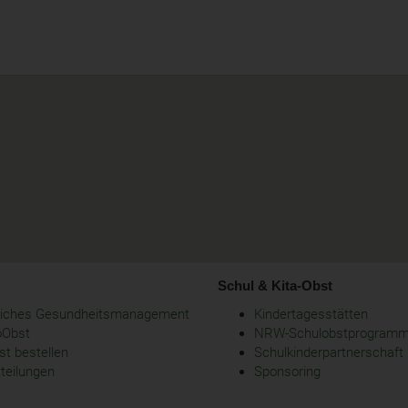
Schul & Kita-Obst
bliches Gesundheitsmanagement
Kindertagesstätten
oObst
NRW-Schulobstprogram
t bestellen
Schulkinderpartnerschaft
tteilungen
Sponsoring