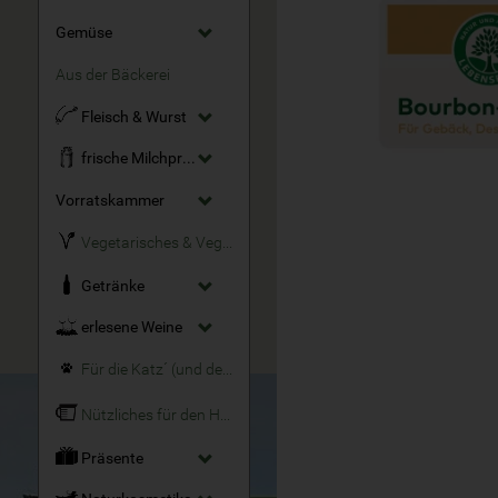
Gemüse
Aus der Bäckerei
Fleisch & Wurst
frische Milchprodukte
Vorratskammer
Vegetarisches & Veganes
Getränke
erlesene Weine
Für die Katz´ (und den Hund)
Nützliches für den Haushalt
Präsente