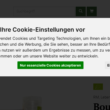
Produkt
Ihre Cookie-Einstellungen vor
stätten & Schulen
Liefergebiet
Wochenmarkt
Unsere W
endet Cookies und Targeting Technologien, um Ihnen ein b
ichen und die Werbung, die Sie sehen, besser an Ihre Bedür
n nutzen wir außerdem um Ergebnisse zu messen, um zu ve
ommen oder um unsere Website weiter zu entwickeln.
Nur essenzielle Cookies akzeptieren
E
RM,
Lebe
Bo