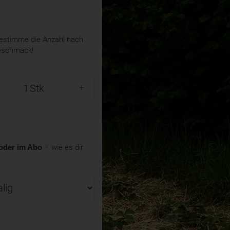
stimme die Anzahl nach
eschmack!
Stk
oder im Abo
– wie es dir