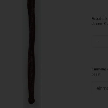
Anzahl.
Be
deinem G
Einmalig 
passt!