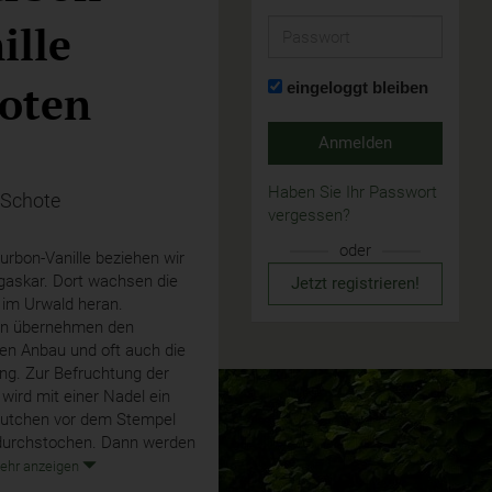
ille
Passwort
oten
eingeloggt bleiben
Anmelden
Haben Sie Ihr Passwort
 Schote
vergessen?
oder
rbon-Vanille beziehen wir
askar. Dort wachsen die
Jetzt registrieren!
 im Urwald heran.
rn übernehmen den
en Anbau und oft auch die
ng. Zur Befruchtung der
wird mit einer Nadel ein
äutchen vor dem Stempel
 durchstochen. Dann werden
ehr anzeigen