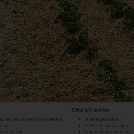
Schul & Kita-Obst
bliches Gesundheitsmanagement
Kindertagesstätten
oObst
NRW-Schulobstprogram
t bestellen
Schulkinderpartnerschaft