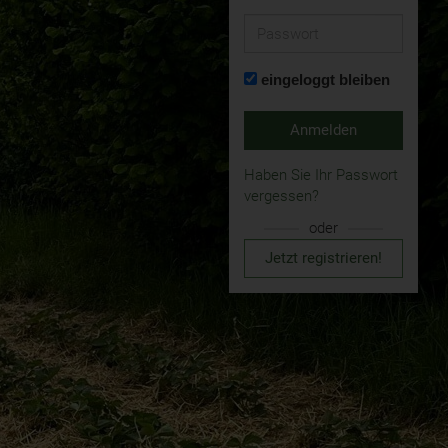
Passwort
eingeloggt bleiben
Anmelden
Haben Sie Ihr Passwort
vergessen?
oder
Jetzt registrieren!