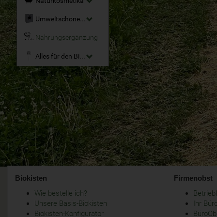
Naturkosmetika
Umweltschonende Reinigungsmittel
Nahrungsergänzung
Alles für den Bio-Garten
Biokisten
Firmenobst
Wie bestelle ich?
Betrie
Unsere Basis-Biokisten
Ihr Bür
Biokisten-Konfigurator
BüroObs