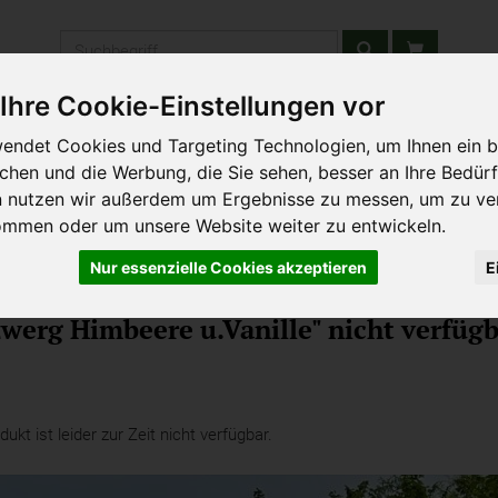
Produkt
Ihre Cookie-Einstellungen vor
stätten & Schulen
Liefergebiet
Wochenmarkt
Unsere W
endet Cookies und Targeting Technologien, um Ihnen ein b
ichen und die Werbung, die Sie sehen, besser an Ihre Bedür
n nutzen wir außerdem um Ergebnisse zu messen, um zu ve
ommen oder um unsere Website weiter zu entwickeln.
Nur essenzielle Cookies akzeptieren
E
onale Joghurts
werg Himbeere u.Vanille" nicht verfügb
kt ist leider zur Zeit nicht verfügbar.