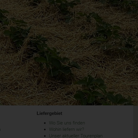
Liefergebiet
Wo Sie uns finden
m
Wohin liefern wir?
Unser aktueller Tourenplan