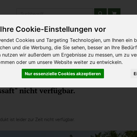
Produkt
Ihre Cookie-Einstellungen vor
stätten & Schulen
Liefergebiet
Wochenmarkt
Unsere W
endet Cookies und Targeting Technologien, um Ihnen ein b
ichen und die Werbung, die Sie sehen, besser an Ihre Bedür
n nutzen wir außerdem um Ergebnisse zu messen, um zu ve
ommen oder um unsere Website weiter zu entwickeln.
Nur essenzielle Cookies akzeptieren
E
saft" nicht verfügbar.
kt ist leider zur Zeit nicht verfügbar.