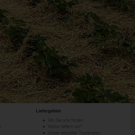
Liefergebiet
Wo Sie uns finden
m
Wohin liefern wir?
Unser aktueller Tourenplan