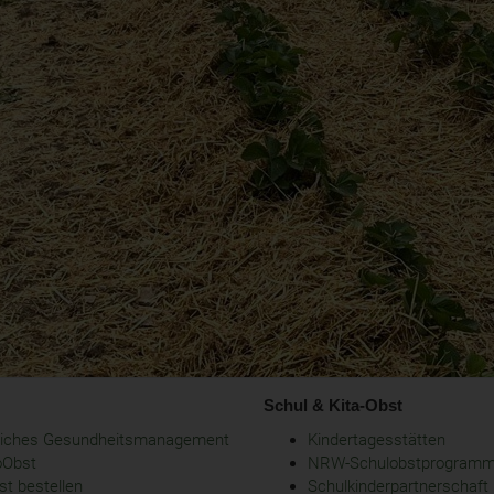
Schul & Kita-Obst
bliches Gesundheitsmanagement
Kindertagesstätten
oObst
NRW-Schulobstprogram
t bestellen
Schulkinderpartnerschaft