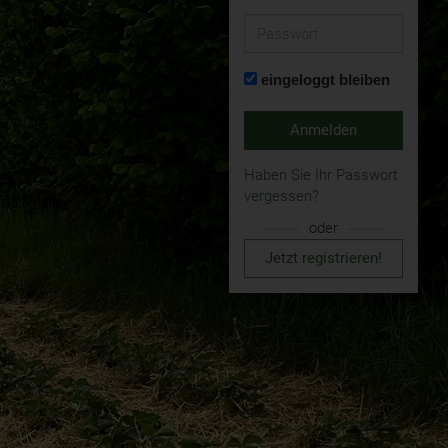
Passwort
eingeloggt bleiben
Anmelden
Haben Sie Ihr Passwort
vergessen?
oder
Jetzt registrieren!