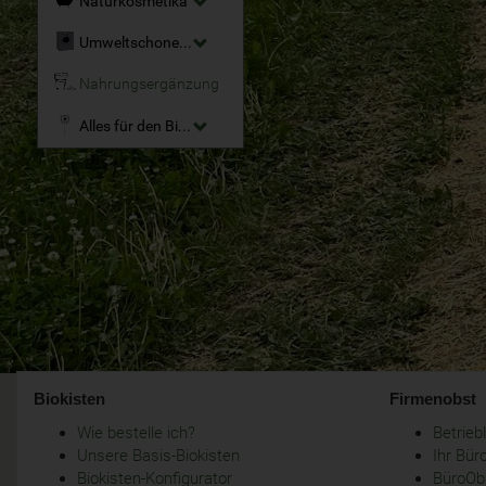
Naturkosmetika
Umweltschonende Reinigungsmittel
Nahrungsergänzung
Alles für den Bio-Garten
Biokisten
Firmenobst
Wie bestelle ich?
Betrie
Unsere Basis-Biokisten
Ihr Bür
Biokisten-Konfigurator
BüroObs