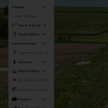
Gemüse
Aus der Bäckerei
Fleisch & Wurst
frische Milchprodukte
Vorratskammer
Vegetarisches & Veganes
Getränke
erlesene Weine
Für die Katz´ (und den Hund)
Nützliches für den Haushalt
Präsente