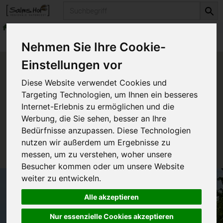
Produkt
erlesene Weine
Weißweine
Produkte
erlesene Weine
Weißweine
Nehmen Sie Ihre Cookie-
Einstellungen vor
Produkt "Casa Leons Blanco"
Diese Website verwendet Cookies und
nicht verfügbar.
Targeting Technologien, um Ihnen ein besseres
Internet-Erlebnis zu ermöglichen und die
Werbung, die Sie sehen, besser an Ihre
Das von Ihnen gesuchte Produkt ist leider zur Zeit
Bedürfnisse anzupassen. Diese Technologien
nicht verfügbar.
nutzen wir außerdem um Ergebnisse zu
messen, um zu verstehen, woher unsere
Besucher kommen oder um unsere Website
weiter zu entwickeln.
Alle akzeptieren
Nur essenzielle Cookies akzeptieren