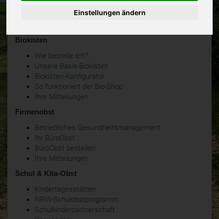
Einstellungen ändern
Biokisten
Wie bestelle ich?
Unsere Basis-Biokisten
Biokisten-Konfigurator
So funktioniert der Bio-Shop
Ihre Mitteilungen
Firmenobst
Betriebliches Gesundheitsmanagement
Ihr BüroObst
BüroObst bestellen
Ihre Mitteilungen
Schul & Kita-Obst
Kindertagesstätten
NRW-Schulobstprogramm
Schulkinderpartnerschaft