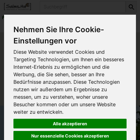
Produkt
Produkte
Nehmen Sie Ihre Cookie-
Einstellungen vor
Produkt "Chill-at-PAD Box -
Diese Website verwendet Cookies und
For two -" nicht verfügbar.
Targeting Technologien, um Ihnen ein besseres
Internet-Erlebnis zu ermöglichen und die
Werbung, die Sie sehen, besser an Ihre
Das von Ihnen gesuchte Produkt ist leider zur Zeit
Bedürfnisse anzupassen. Diese Technologien
nicht verfügbar.
nutzen wir außerdem um Ergebnisse zu
messen, um zu verstehen, woher unsere
Besucher kommen oder um unsere Website
weiter zu entwickeln.
Alle akzeptieren
Nur essenzielle Cookies akzeptieren