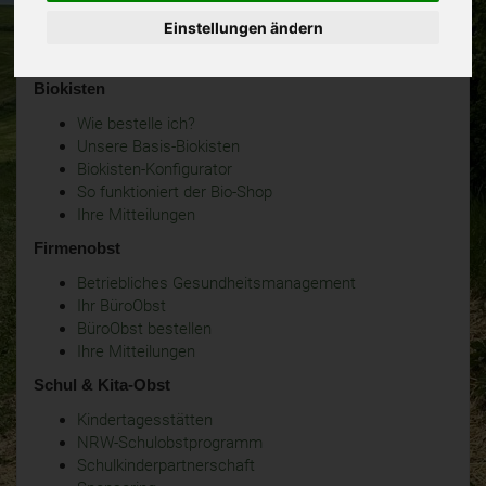
Einstellungen ändern
Biokisten
Wie bestelle ich?
Unsere Basis-Biokisten
Biokisten-Konfigurator
So funktioniert der Bio-Shop
Ihre Mitteilungen
Firmenobst
Betriebliches Gesundheitsmanagement
Ihr BüroObst
BüroObst bestellen
Ihre Mitteilungen
Schul & Kita-Obst
Kindertagesstätten
NRW-Schulobstprogramm
Schulkinderpartnerschaft