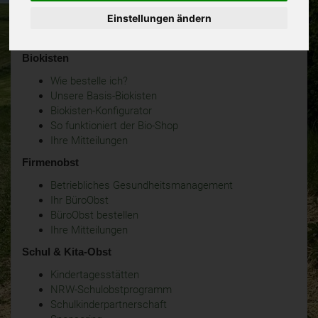
Einstellungen ändern
Biokisten
Wie bestelle ich?
Unsere Basis-Biokisten
Biokisten-Konfigurator
So funktioniert der Bio-Shop
Ihre Mitteilungen
Firmenobst
Betriebliches Gesundheitsmanagement
Ihr BüroObst
BüroObst bestellen
Ihre Mitteilungen
Schul & Kita-Obst
Kindertagesstätten
NRW-Schulobstprogramm
Schulkinderpartnerschaft