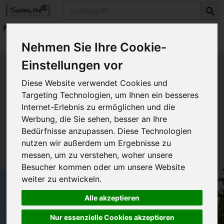
Produkt
Produkte
Nehmen Sie Ihre Cookie-
Einstellungen vor
Produkt "PAD Check-in Box -
Diese Website verwendet Cookies und
For two -" nicht verfügbar.
Targeting Technologien, um Ihnen ein besseres
Internet-Erlebnis zu ermöglichen und die
Werbung, die Sie sehen, besser an Ihre
Das von Ihnen gesuchte Produkt ist leider zur Zeit
Bedürfnisse anzupassen. Diese Technologien
nicht verfügbar.
nutzen wir außerdem um Ergebnisse zu
messen, um zu verstehen, woher unsere
Besucher kommen oder um unsere Website
weiter zu entwickeln.
Alle akzeptieren
Nur essenzielle Cookies akzeptieren