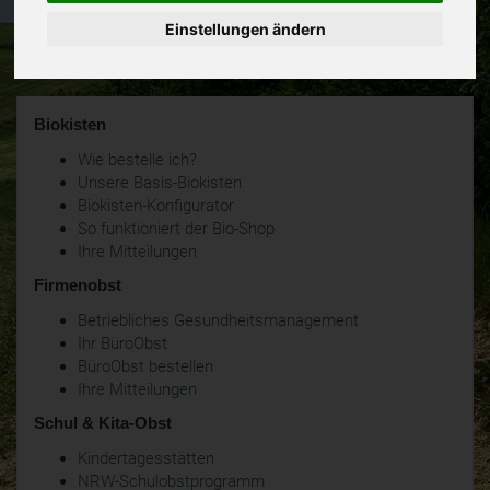
Einstellungen ändern
Biokisten
Wie bestelle ich?
Unsere Basis-Biokisten
Biokisten-Konfigurator
So funktioniert der Bio-Shop
Ihre Mitteilungen
Firmenobst
Betriebliches Gesundheitsmanagement
Ihr BüroObst
BüroObst bestellen
Ihre Mitteilungen
Schul & Kita-Obst
Kindertagesstätten
NRW-Schulobstprogramm