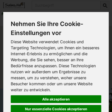
Produkt
Produkte
Nehmen Sie Ihre Cookie-
Einstellungen vor
Produkt "PAD Business Box -
Diese Website verwendet Cookies und
10er Team Mittelstand -" nicht
Targeting Technologien, um Ihnen ein besseres
verfügbar.
Internet-Erlebnis zu ermöglichen und die
Werbung, die Sie sehen, besser an Ihre
Bedürfnisse anzupassen. Diese Technologien
Das von Ihnen gesuchte Produkt ist leider zur Zeit
nutzen wir außerdem um Ergebnisse zu
nicht verfügbar.
messen, um zu verstehen, woher unsere
Besucher kommen oder um unsere Website
weiter zu entwickeln.
Alle akzeptieren
Nur essenzielle Cookies akzeptieren