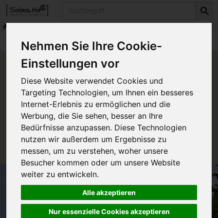
Produkt
Produkte
Nehmen Sie Ihre Cookie-
Einstellungen vor
Produkt "PAD Business Box -
Diese Website verwendet Cookies und
For two -" nicht verfügbar.
Targeting Technologien, um Ihnen ein besseres
Internet-Erlebnis zu ermöglichen und die
Werbung, die Sie sehen, besser an Ihre
Das von Ihnen gesuchte Produkt ist leider zur Zeit
Bedürfnisse anzupassen. Diese Technologien
nicht verfügbar.
nutzen wir außerdem um Ergebnisse zu
messen, um zu verstehen, woher unsere
Besucher kommen oder um unsere Website
weiter zu entwickeln.
Alle akzeptieren
Nur essenzielle Cookies akzeptieren