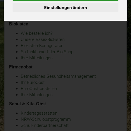
Einstellungen ändern
Biokisten
Wie bestelle ich?
Unsere Basis-Biokisten
Biokisten-Konfigurator
So funktioniert der Bio-Shop
Ihre Mitteilungen
Firmenobst
Betriebliches Gesundheitsmanagement
Ihr BüroObst
BüroObst bestellen
Ihre Mitteilungen
Schul & Kita-Obst
Kindertagesstätten
NRW-Schulobstprogramm
Schulkinderpartnerschaft