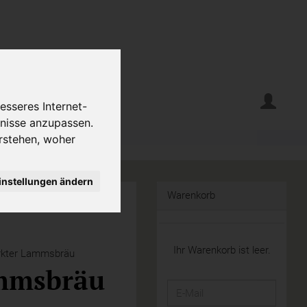
erte
Krumelecke
esseres Internet-
fnisse anzupassen.
rstehen, woher
instellungen ändern
Warenkorb
Ihr Warenkorb ist leer.
kter Lammsbräu
mmsbräu
E-
Mail