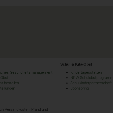
Schul & Kita-Obst
bliches Gesundheitsmanagement
Kindertagesstätten
oObst
NRW-Schulobstprogram
t bestellen
Schulkinderpartnerschaft
tteilungen
Sponsoring
glich Versandkosten, Pfand und