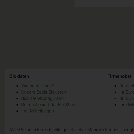
Biokisten
Firmenobst
Wie bestelle ich?
Betrie
Unsere Basis-Biokisten
Ihr Bür
Biokisten-Konfigurator
BüroObs
So funktioniert der Bio-Shop
Ihre Mi
Ihre Mitteilungen
*Alle Preise in Euro (€) inkl. gesetzlicher Mehrwertsteuer, zuzü