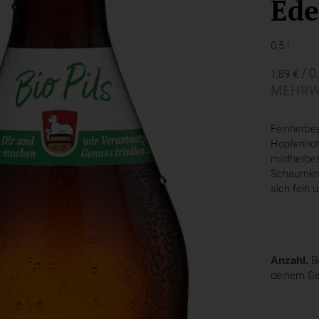
Ede
0,5 l
/ 0,
1,89 €
MEHRW
Feinherbes
Hopfennot
mildherbe
Schaumkro
sich fein 
Anzahl.
Be
deinem G