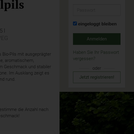
lpils
Passwort
eingeloggt bleiben
5 l
EG
Anmelden
Haben Sie Ihr Passwort
 Bio-Pils mit ausgeprägter
vergessen?
e, aromatischem,
m Geschmack und stabiler
oder
ne. Im Ausklang zeigt es
Jetzt registrieren!
und rund.
stimme die Anzahl nach
eschmack!