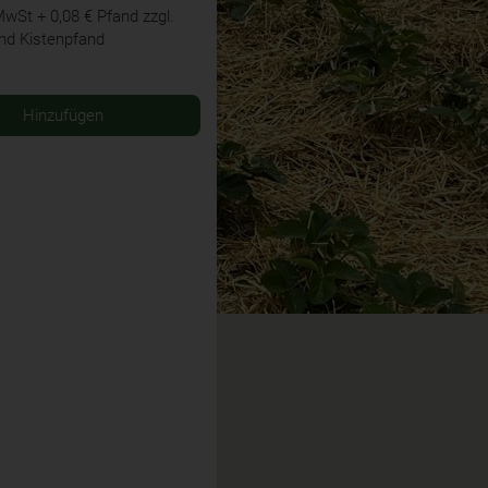
 MwSt
+ 0,08 € Pfand
zzgl.
nd Kistenpfand
Hinzufügen