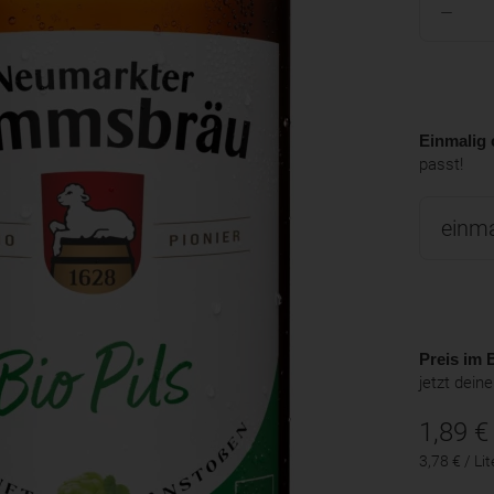
Einmalig 
passt!
Preis im B
jetzt dein
1,89
€
3,78 € / Lit