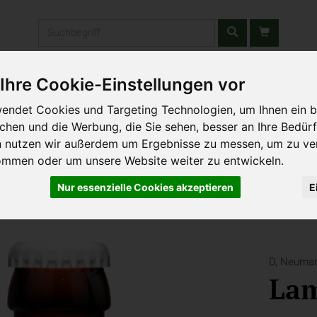
Produkt
Ihre Cookie-Einstellungen vor
stätten & Schulen
Liefergebiet
Wochenmarkt
Unsere W
endet Cookies und Targeting Technologien, um Ihnen ein b
ichen und die Werbung, die Sie sehen, besser an Ihre Bedür
n nutzen wir außerdem um Ergebnisse zu messen, um zu ve
ommen oder um unsere Website weiter zu entwickeln.
Nur essenzielle Cookies akzeptieren
E
D,
Neumar
La