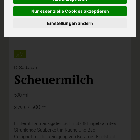
Nur essenzielle Cookies akzeptieren
Einstellungen ändern
D,
Sodasan
Scheuermilch
500 ml
/ 500 ml
3,79 €
Entfernt hartnäckigsten Schmutz & Eingebranntes.
Strahlende Sauberkeit in Küche und Bad.
Geeignet für die Reinigung von Keramik, Edelstahl,