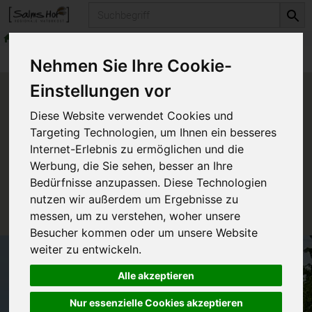
Produkt
Vorratskammer
Brotaufstriche
Produkte
Vorratskammer
Brotaufstriche
Nehmen Sie Ihre Cookie-
Einstellungen vor
Produkt "Mandel Schmelz"
Diese Website verwendet Cookies und
nicht verfügbar.
Targeting Technologien, um Ihnen ein besseres
Internet-Erlebnis zu ermöglichen und die
Werbung, die Sie sehen, besser an Ihre
Das von Ihnen gesuchte Produkt ist leider zur Zeit
Bedürfnisse anzupassen. Diese Technologien
nicht verfügbar.
nutzen wir außerdem um Ergebnisse zu
messen, um zu verstehen, woher unsere
Besucher kommen oder um unsere Website
weiter zu entwickeln.
Alle akzeptieren
Nur essenzielle Cookies akzeptieren