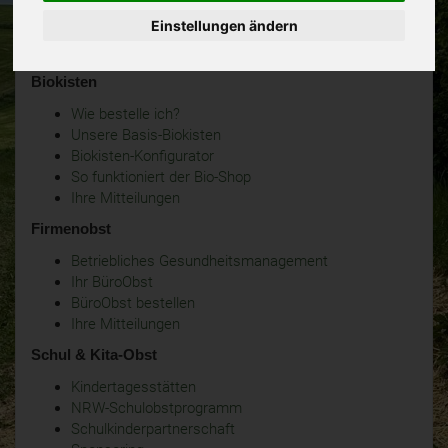
Einstellungen ändern
Biokisten
Wie bestelle ich?
Unsere Basis-Biokisten
Biokisten-Konfigurator
So funktioniert der Bio-Shop
Ihre Mitteilungen
Firmenobst
Betriebliches Gesundheitsmanagement
Ihr BüroObst
BüroObst bestellen
Ihre Mitteilungen
Schul & Kita-Obst
Kindertagesstätten
NRW-Schulobstprogramm
Schulkinderpartnerschaft