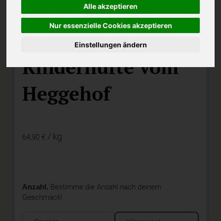
Alle akzeptieren
Nur essenzielle Cookies akzeptieren
Einstellungen ändern
reg,
Biolandfleischerei Schäfers, Lichtenau-Asseln
Rinderhüfte vom
Heggehof
/ kg
64,90 €
Anzahl.
Bestimme die Anzahl nach deinem
Geschmack!