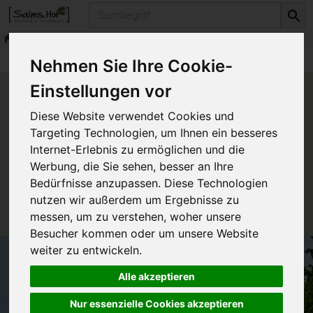
Produkt
Getränke
Säfte
Produkte
Getränke
Säfte
Nehmen Sie Ihre Cookie-
Einstellungen vor
Produkt "fair to go Gemüse"
Diese Website verwendet Cookies und
nicht verfügbar.
Targeting Technologien, um Ihnen ein besseres
Internet-Erlebnis zu ermöglichen und die
Werbung, die Sie sehen, besser an Ihre
Das von Ihnen gesuchte Produkt ist leider zur Zeit
Bedürfnisse anzupassen. Diese Technologien
nicht verfügbar.
nutzen wir außerdem um Ergebnisse zu
messen, um zu verstehen, woher unsere
Besucher kommen oder um unsere Website
weiter zu entwickeln.
Alle akzeptieren
Nur essenzielle Cookies akzeptieren