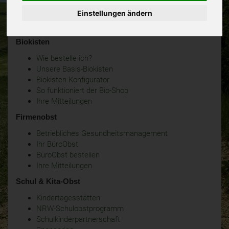
Einstellungen ändern
Biokisten
Wie bestelle ich?
Unsere Basis-Biokisten
Biokisten-Konfigurator
So funktioniert der Bio-Shop
Ihre Mitteilungen
Firmenobst
Betriebliches Gesundheitsmanagement
Ihr BüroObst
BüroObst bestellen
Ihre Mitteilungen
Schul & Kita-Obst
Kindertagesstätten
NRW-Schulobstprogramm
Schulkinderpartnerschaft