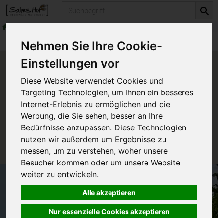
Produkt
frische Milchprodukte
Produkte
frische Milchprodukte
Nehmen Sie Ihre Cookie-
Einstellungen vor
Produkt "Schlagrahm 32 %"
Diese Website verwendet Cookies und
nicht verfügbar.
Targeting Technologien, um Ihnen ein besseres
Internet-Erlebnis zu ermöglichen und die
Werbung, die Sie sehen, besser an Ihre
Das von Ihnen gesuchte Produkt ist leider zur Zeit
Bedürfnisse anzupassen. Diese Technologien
nicht verfügbar.
nutzen wir außerdem um Ergebnisse zu
messen, um zu verstehen, woher unsere
Besucher kommen oder um unsere Website
weiter zu entwickeln.
Alle akzeptieren
Nur essenzielle Cookies akzeptieren