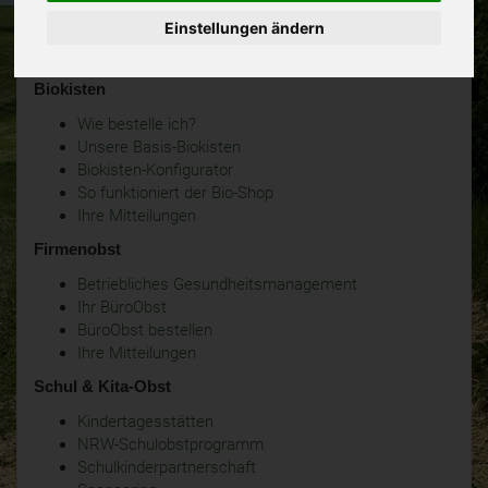
Einstellungen ändern
Biokisten
Wie bestelle ich?
Unsere Basis-Biokisten
Biokisten-Konfigurator
So funktioniert der Bio-Shop
Ihre Mitteilungen
Firmenobst
Betriebliches Gesundheitsmanagement
Ihr BüroObst
BüroObst bestellen
Ihre Mitteilungen
Schul & Kita-Obst
Kindertagesstätten
NRW-Schulobstprogramm
Schulkinderpartnerschaft